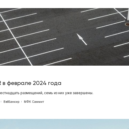
R в феврале 2024 года
стнадцать размещений, семь из них уже завершены.
ВэбБанкир
МФК Саммит