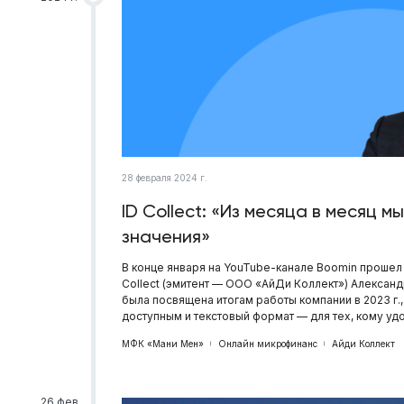
28 февраля 2024 г.
ID Collect: «Из месяца в месяц
значения»
В конце января на YouTube-канале Boomin прошел
Collect (эмитент — ООО «АйДи Коллект») Алексан
была посвящена итогам работы компании в 2023 г
доступным и текстовый формат — для тех, кому удо
МФК «Мани Мен»
Онлайн микрофинанс
Айди Коллект
26 фев.