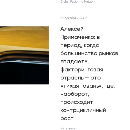
Global Factoring Network
27 декабря 2024 г.
Алексей
Примаченко: в
период, когда
большинство рынков
«падает»,
факторинговая
отрасль — это
«тихая гавань», где,
наоборот,
происходит
контрцикличный
рост
Интервью