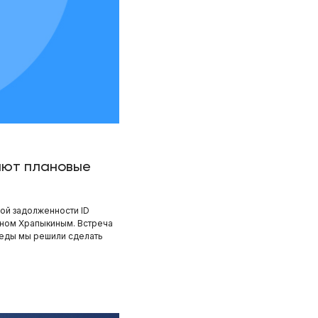
шают плановые
ой задолженности ID
оном Храпыкиным. Встреча
седы мы решили сделать