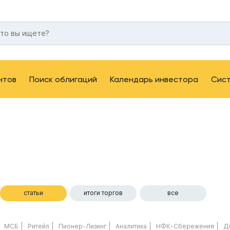
нтов
Поиск облигаций
Календарь инвестора
Сис
статьи
итоги торгов
все
МСБ
Ритейл
Пионер-Лизинг
Аналитика
НФК-Сбережения
Д