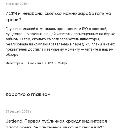
8 октября 2019 г.
ИСКЧ и Гемабанк: сколько можно заработать на
крови?
Группа компаний отметилась проведением IPO с оценкой,
существенно превышающей капитал и размещенным на бирже
займом. О том, сколько смогли заработать инвесторы,
реализовала ли компания заявленные перед IPO планы и каких
показателей достигла к текущему моменту — читайте в нашем
обзоре.
Инвесторам
Аналитика
IPO
ММЦБ
Коротко о главном
25 февраля 2025 г.
Jetlend. Первая публичная краудлендинговая
платформа. Аналитический отчет перед IPO