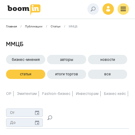
Главная
Публикации
Статьи
ММЦБ
ММЦБ
бизнес-мнения
авторы
новости
статьи
итоги торгов
все
ОР
Эмитентам
Fashion-бизнес
Инвесторам
Бизнес кейс