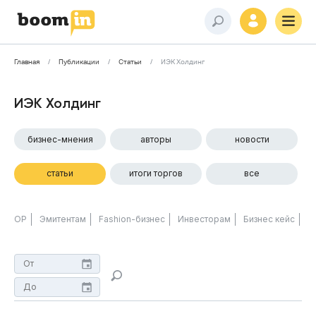
Главная
Публикации
Статьи
ИЭК Холдинг
ИЭК Холдинг
бизнес-мнения
авторы
новости
статьи
итоги торгов
все
ОР
Эмитентам
Fashion-бизнес
Инвесторам
Бизнес кейс