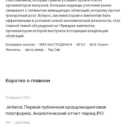
счастливчиков, которые сумели успешно пройти «сито»
организаторов выпусков. Большие надежды участники рынка
связывают с сегментом замещающих облигаций, которому прочат
трехкратный рост. Вопрос, как инвесторам и эмитентам быть
эффективными в условиях новой экономической реальности, стал
главной темой обсуждения на I Ярмарке эмитентов,
организатором которой выступила Ассоциация владельцев
облигаций.
Юнисервис капитал
МФК БЫСТРОДЕНЬГИ
МГКЛ
МСБ-Лизинг
Реиннольц
Центр-резерв
Ред Софт
Коротко о главном
25 февраля 2025 г.
Jetlend. Первая публичная краудлендинговая
платформа. Аналитический отчет перед IPO
IPO
ДжетЛенд