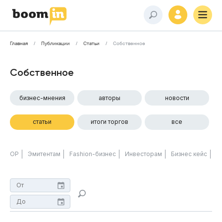
Главная
Публикации
Статьи
Собственное
Собственное
бизнес-мнения
авторы
новости
статьи
итоги торгов
все
ОР
Эмитентам
Fashion-бизнес
Инвесторам
Бизнес кейс