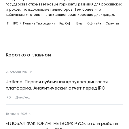
государства открывает новые горизонты развития для российских
игроков, что вдохновляет инвесторов. Тем более, что
«айтишники» готовы платить акционерам хорошие дивиденды.
IT
IPO
Позитив Текнолоджиз
Ред Софт
Вуш
Софтлайн
Селектел
Коротко о главном
25 февраля 2025 г.
Jetlend. Первая публичная краудлендинговая
платформа. Аналитический отчет перед IPO
IPO
ДжетЛенд
10 января 2025 г.
«ГЛОБАЛ ФАКТОРИНГ НЕТВОРК РУС»: итоги работы