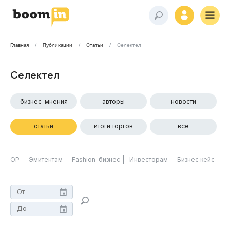
Главная
Публикации
Статьи
Селектел
Селектел
бизнес-мнения
авторы
новости
статьи
итоги торгов
все
ОР
Эмитентам
Fashion-бизнес
Инвесторам
Бизнес кейс