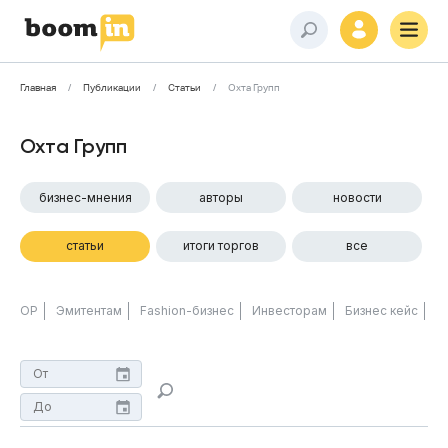
Главная
Публикации
Статьи
Охта Групп
Охта Групп
бизнес-мнения
авторы
новости
статьи
итоги торгов
все
ОР
Эмитентам
Fashion-бизнес
Инвесторам
Бизнес кейс