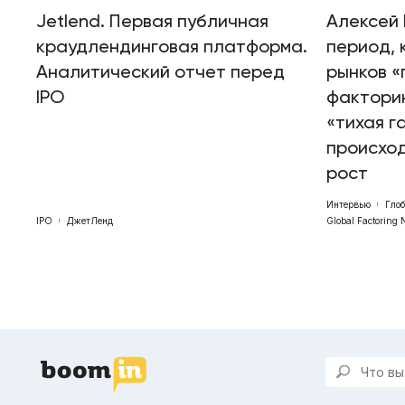
Jetlend. Первая публичная
Алексей 
краудлендинговая платформа.
период, 
Аналитический отчет перед
рынков «
IPO
факторин
«тихая г
происхо
рост
Интервью
Гло
IPO
ДжетЛенд
Global Factoring 