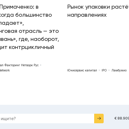
Примаченко: в
Рынок упаковки растё
когда большинство
направлениях
падает»,
говая отрасль — это
авань», где, наоборот,
дит контрцикличный
бал Факторинг Нетворк Рус
Network
Юнисервис капитал
IPO
Ламбумиз
€ 88.90