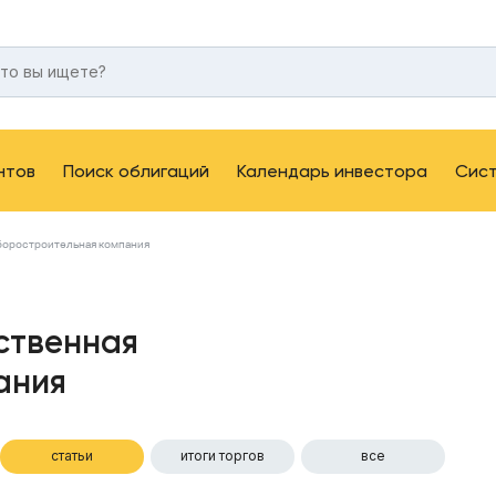
нтов
Поиск облигаций
Календарь инвестора
Сис
боростроительная компания
ственная
ания
статьи
итоги торгов
все