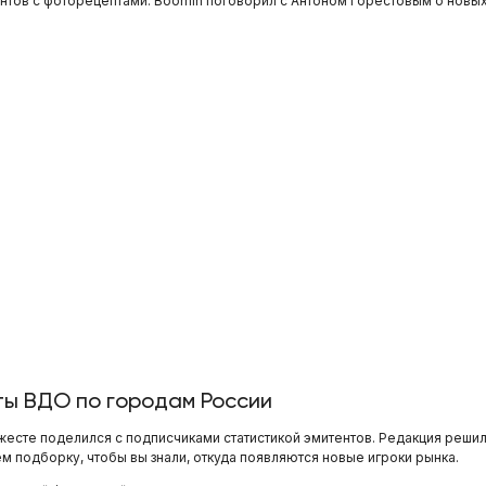
ентов с фоторецептами. Boomin поговорил с Антоном Горестовым о новых
ты ВДО по городам России
сте поделился с подписчиками статистикой эмитентов. Редакция решила,
м подборку, чтобы вы знали, откуда появляются новые игроки рынка.