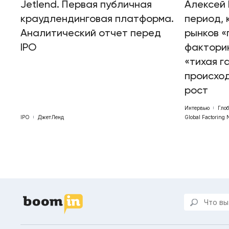
Jetlend. Первая публичная
Алексей 
краудлендинговая платформа.
период, 
Аналитический отчет перед
рынков «
IPO
факторин
«тихая г
происхо
рост
Интервью
Гло
IPO
ДжетЛенд
Global Factoring 