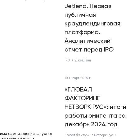
Jetlend. Первая
публичная
краудлендинговая
платформа.
Аналитический
отчет перед IPO
IPO
ДжетЛенд
10 января 2025 г.
«ГЛОБАЛ
ФАКТОРИНГ
НЕТВОРК РУС»: итоги
работы эмитента за
декабрь 2024 год
има самоизоляции запустил
Глобал Факторинг Нетворк Рус