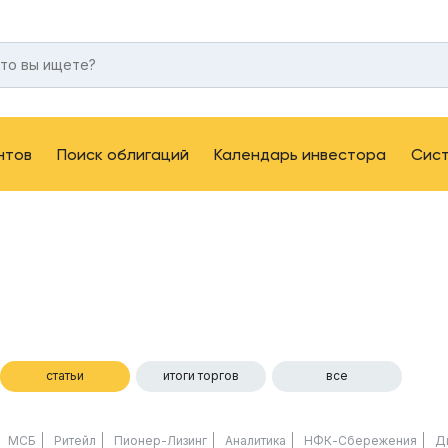
нтов
Поиск облигаций
Календарь инвестора
Сис
статьи
итоги торгов
все
МСБ
Ритейл
Пионер-Лизинг
Аналитика
НФК-Сбережения
Д