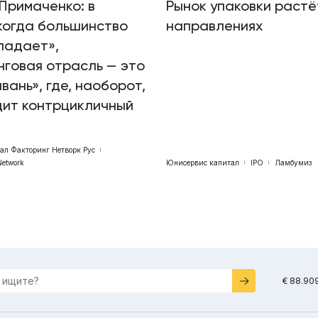
Примаченко: в
Рынок упаковки растё
когда большинство
направлениях
падает»,
говая отрасль — это
авань», где, наоборот,
дит контрцикличный
бал Факторинг Нетворк Рус
Network
Юнисервис капитал
IPO
Ламбумиз
€ 88.90