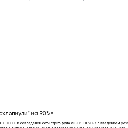
“схлопнули” на 90%»
E COFFEE и совладелец сети стрит-фуда «DЯDЯ DЁNER» с введением реж