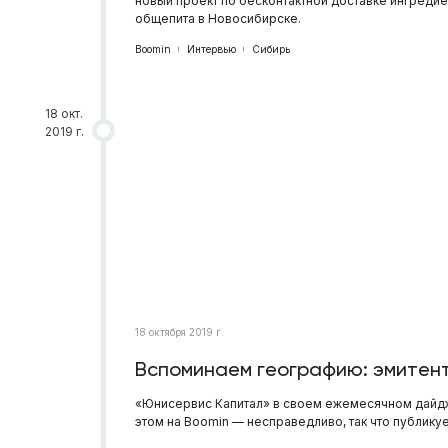
новый проект по бесконтактной доставке ингреди
общепита в Новосибирске.
Boomin
Интервью
Сибирь
18 окт.
2019 г.
18 октября 2019 г.
Вспоминаем географию: эмитен
«Юнисервис Капитал» в своем ежемесячном дайдже
этом на Boomin — несправедливо, так что публикуе