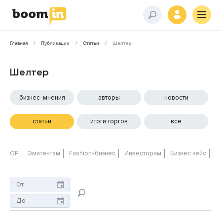
Главная
Публикации
Статьи
Шелтер
Шелтер
бизнес-мнения
авторы
новости
статьи
итоги торгов
все
ОР
Эмитентам
Fashion-бизнес
Инвесторам
Бизнес кейс