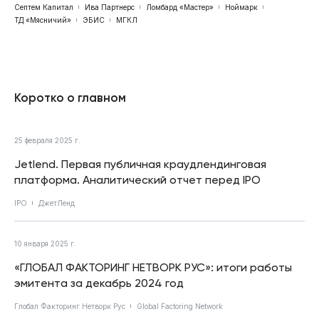
Септем Капитал
Ива Партнерс
Ломбард «Мастер»
Ноймарк
ТД «Мясничий»
ЭБИС
МГКЛ
Коротко о главном
25 февраля 2025 г.
Jetlend. Первая публичная краудлендинговая
платформа. Аналитический отчет перед IPO
IPO
ДжетЛенд
10 января 2025 г.
«ГЛОБАЛ ФАКТОРИНГ НЕТВОРК РУС»: итоги работы
эмитента за декабрь 2024 год
Глобал Факторинг Нетворк Рус
Global Factoring Network