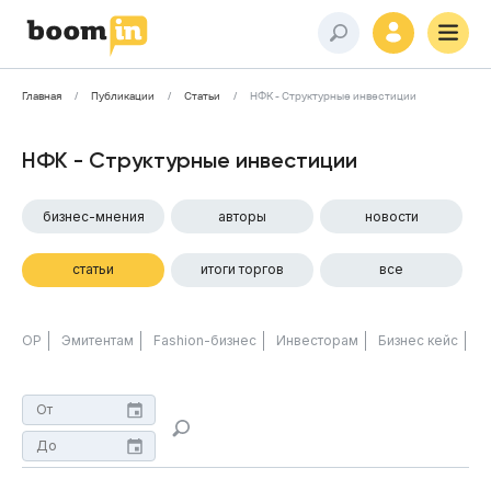
Главная
Публикации
Статьи
НФК - Структурные инвестиции
НФК - Структурные инвестиции
бизнес-мнения
авторы
новости
статьи
итоги торгов
все
ОР
Эмитентам
Fashion-бизнес
Инвесторам
Бизнес кейс