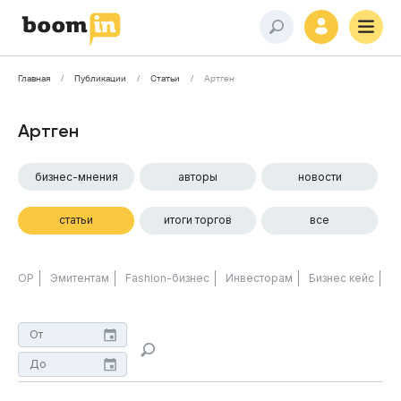
Главная
Публикации
Статьи
Артген
Артген
бизнес-мнения
авторы
новости
статьи
итоги торгов
все
ОР
Эмитентам
Fashion-бизнес
Инвесторам
Бизнес кейс