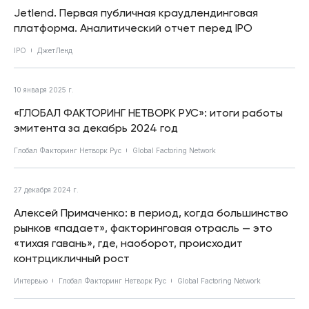
Jetlend. Первая публичная краудлендинговая
платформа. Аналитический отчет перед IPO
IPO
ДжетЛенд
10 января 2025 г.
«ГЛОБАЛ ФАКТОРИНГ НЕТВОРК РУС»: итоги работы
эмитента за декабрь 2024 год
Глобал Факторинг Нетворк Рус
Global Factoring Network
27 декабря 2024 г.
Алексей Примаченко: в период, когда большинство
рынков «падает», факторинговая отрасль — это
«тихая гавань», где, наоборот, происходит
контрцикличный рост
Интервью
Глобал Факторинг Нетворк Рус
Global Factoring Network