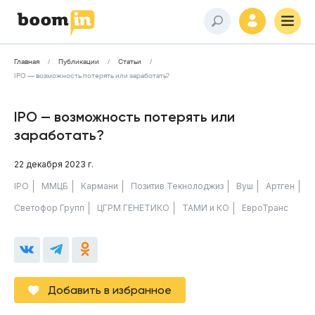
Главная
Публикации
Статьи
IPO — возможность потерять или заработать?
IPO — возможность потерять или
заработать?
22 декабря 2023 г.
IPO
ММЦБ
Кармани
Позитив Текнолоджиз
Вуш
Артген
Светофор Групп
ЦГРМ ГЕНЕТИКО
ТАМИ и КО
ЕвроТранс
Добавить в избранное