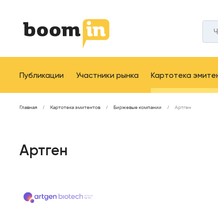
Публикации
Участники рынка
Картотека эмите
Главная
Картотека эмитентов
Биржевые компании
Артген
Артген