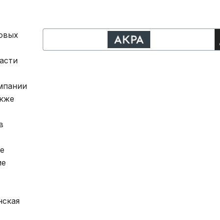
ловых
асти
мпании
акже
в
е
ие
нская