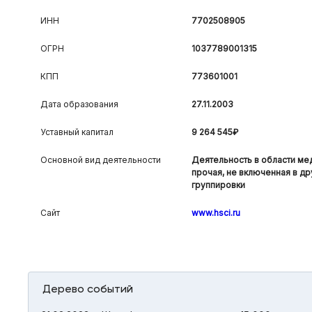
ИНН
7702508905
ОГРН
1037789001315
КПП
773601001
Дата образования
27.11.2003
Уставный капитал
9 264 545₽
Основной вид деятельности
Деятельность в области ме
прочая, не включенная в др
группировки
Сайт
www.hsci.ru
Дерево событий