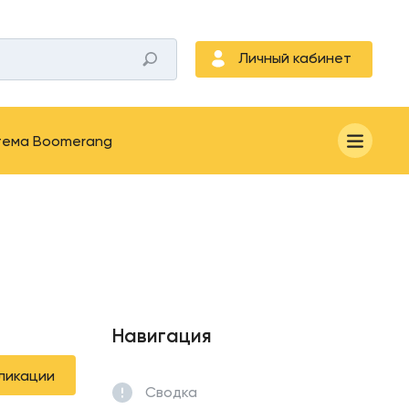
Личный кабинет
тема Boomerang
Навигация
ликации
Сводка