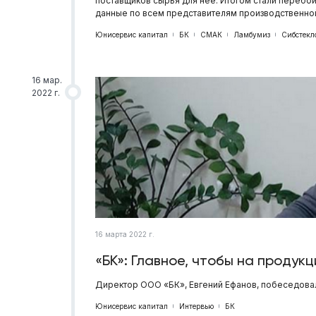
поставщиков сырья для неё. Итогом стали перебои 
данные по всем представителям производственной
Юнисервис капитал
БК
СМАК
Ламбумиз
Сибстекл
16 мар.
2022 г.
16 марта 2022 г.
«БК»: Главное, чтобы на продук
Директор ООО «БК», Евгений Ефанов, побеседовал
Юнисервис капитал
Интервью
БК