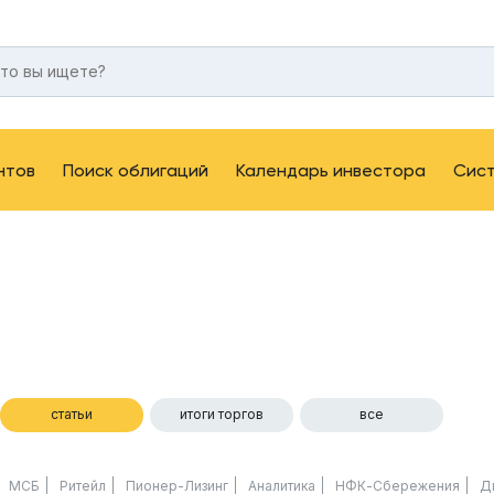
нтов
Поиск облигаций
Календарь инвестора
Сис
статьи
итоги торгов
все
МСБ
Ритейл
Пионер-Лизинг
Аналитика
НФК-Сбережения
Д