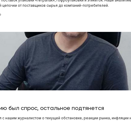
поставок упаковки «тетрапак», гофроупаковки и этикеток. Наши аналитик
 цепочки от поставщиков сырья до компаний-потребителей.
о
цию был спрос, остальное подтянется
 с нашим журналистом о текущей обстановке, реакции рынка, инфляции и