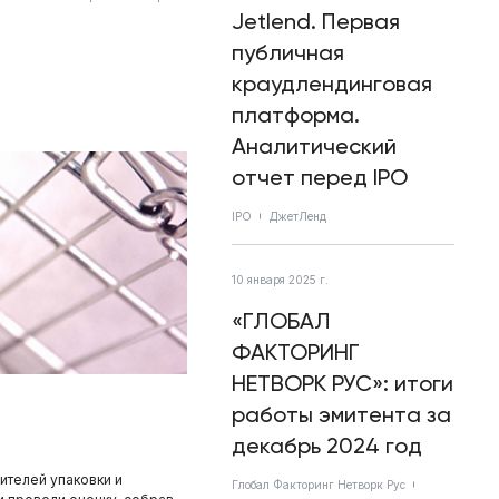
Jetlend. Первая
публичная
краудлендинговая
платформа.
Аналитический
отчет перед IPO
IPO
ДжетЛенд
10 января 2025 г.
«ГЛОБАЛ
ФАКТОРИНГ
НЕТВОРК РУС»: итоги
работы эмитента за
декабрь 2024 год
ителей упаковки и
Глобал Факторинг Нетворк Рус