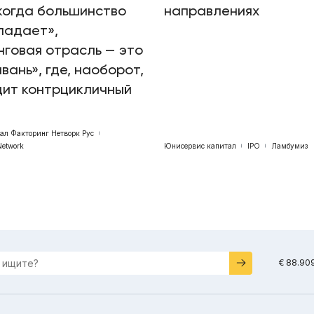
когда большинство
направлениях
падает»,
говая отрасль — это
авань», где, наоборот,
дит контрцикличный
бал Факторинг Нетворк Рус
Network
Юнисервис капитал
IPO
Ламбумиз
€ 88.90