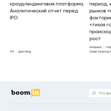
краудлендинговая платформа.
период, 
Аналитический отчет перед
рынков «
IPO
факторин
«тихая г
происхо
рост
Интервью
Гло
IPO
ДжетЛенд
Global Factoring 