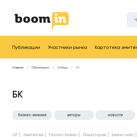
Публикации
Участники рынка
Картотека эмите
Главная
Публикации
Статьи
БК
БК
бизнес-мнения
авторы
новости
ОР
Эмитентам
Fashion-бизнес
Инвесторам
Бизнес кейс