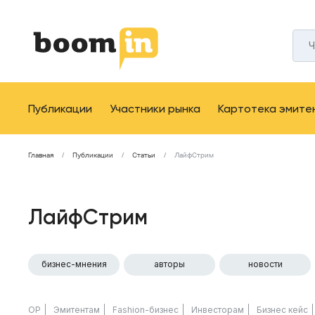
Публикации
Участники рынка
Картотека эмите
Главная
Публикации
Статьи
ЛайфСтрим
ЛайфСтрим
бизнес-мнения
авторы
новости
ОР
Эмитентам
Fashion-бизнес
Инвесторам
Бизнес кейс