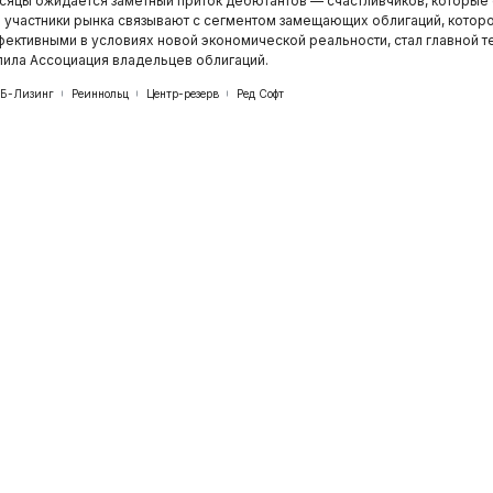
есяцы ожидается заметный приток дебютантов — счастливчиков, которые
 участники рынка связывают с сегментом замещающих облигаций, котор
ффективными в условиях новой экономической реальности, стал главной т
пила Ассоциация владельцев облигаций.
Б-Лизинг
Реиннольц
Центр-резерв
Ред Софт