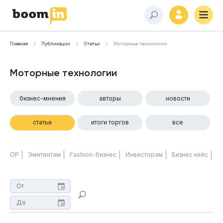
Главная
Публикации
Статьи
Моторные технологии
Моторные технологии
бизнес-мнения
авторы
новости
статьи
итоги торгов
все
ОР
Эмитентам
Fashion-бизнес
Инвесторам
Бизнес кейс