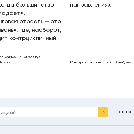
когда большинство
направлениях
падает»,
говая отрасль — это
авань», где, наоборот,
дит контрцикличный
бал Факторинг Нетворк Рус
Network
Юнисервис капитал
IPO
Ламбумиз
€ 88.90