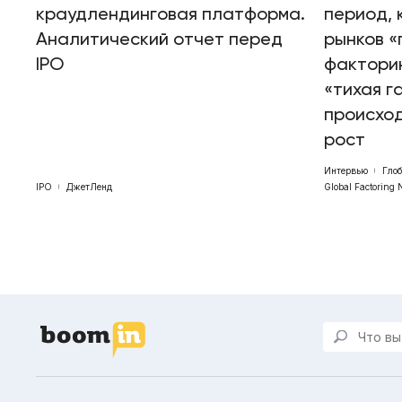
краудлендинговая платформа.
период, 
Аналитический отчет перед
рынков «
IPO
факторин
«тихая г
происхо
рост
Интервью
Гло
IPO
ДжетЛенд
Global Factoring 