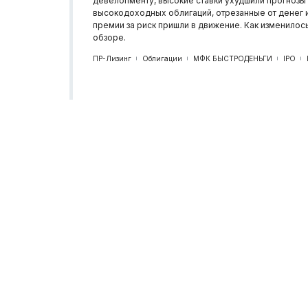
девелопменту, высокие ставки ухудшили прогнозы
высокодоходных облигаций, отрезанные от денег 
премии за риск пришли в движение. Как изменилос
обзоре.
ПР-Лизинг
Облигации
МФК БЫСТРОДЕНЬГИ
IPO