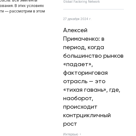
расль. Все эмитенты
Global Factoring Network
вания. В этих условиях
сти — рассмотрим в этом
27 декабря 2024 г.
Алексей
Примаченко: в
период, когда
большинство рынков
«падает»,
факторинговая
отрасль — это
«тихая гавань», где,
наоборот,
происходит
контрцикличный
рост
Интервью