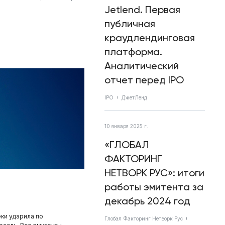
Jetlend. Первая
публичная
краудлендинговая
платформа.
Аналитический
отчет перед IPO
IPO
ДжетЛенд
10 января 2025 г.
«ГЛОБАЛ
ФАКТОРИНГ
НЕТВОРК РУС»: итоги
работы эмитента за
декабрь 2024 год
еки ударила по
Глобал Факторинг Нетворк Рус