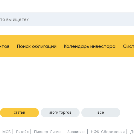
нтов
Поиск облигаций
Календарь инвестора
Сис
статьи
итоги торгов
все
МСБ
Ритейл
Пионер-Лизинг
Аналитика
НФК-Сбережения
Д