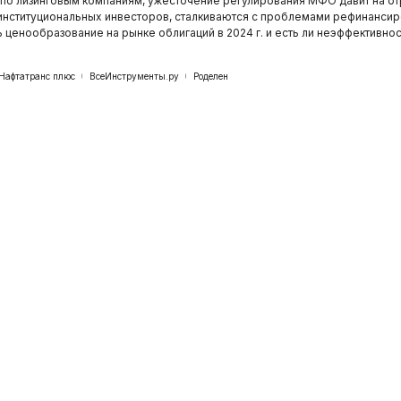
 по лизинговым компаниям, ужесточение регулирования МФО давит на от
институциональных инвесторов, сталкиваются с проблемами рефинансиро
ь ценообразование на рынке облигаций в 2024 г. и есть ли неэффективно
Нафтатранс плюс
ВсеИнструменты.ру
Роделен