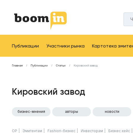
Публикации
Участники рынка
Картотека эмите
Главная
Публикации
Статьи
Кировский завод
Кировский завод
бизнес-мнения
авторы
новости
ОР
Эмитентам
Fashion-бизнес
Инвесторам
Бизнес кейс