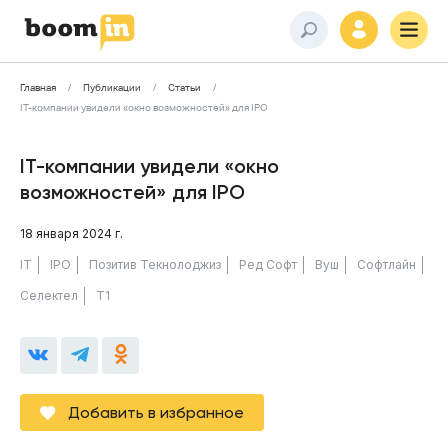
Главная
Публикации
Статьи
IT-компании увидели «окно возможностей» для IPO
IT-компании увидели «окно
возможностей» для IPO
18 января 2024 г.
IT
IPO
Позитив Текнолоджиз
Ред Софт
Вуш
Софтлайн
Селектел
Т1
Добавить в избранное