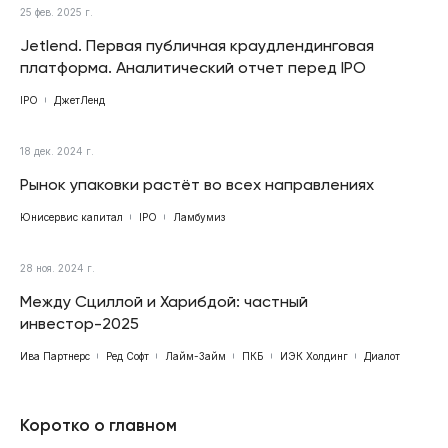
25 фев. 2025 г.
Jetlend. Первая публичная краудлендинговая
платформа. Аналитический отчет перед IPO
IPO
ДжетЛенд
18 дек. 2024 г.
Рынок упаковки растёт во всех направлениях
Юнисервис капитал
IPO
Ламбумиз
28 ноя. 2024 г.
Между Сциллой и Харибдой: частный
инвестор-2025
Ива Партнерс
Ред Софт
Лайм-Займ
ПКБ
ИЭК Холдинг
Диалот
Коротко о главном