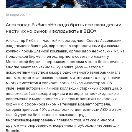
18 марта 2024 г.
Александр Рыбин: «Не надо брать все свои деньги,
нести их на рынок и вкладывать в ВДО»
Александр Рыбин — частный инвестор, член Совета Ассоциации
владельцев облигаций, директор по корпоративным финансам
крупной промышленной компании, организатор нескольких IPO на
Лондонской бирже, член экспертного совета по листингу
Московской биржи — перечислять регалии можно бесконечно…
Многие знают его как «Маньку Аблигацию» — автора с
искрометным чувством юмора одноименного телеграм-канала,
посты которого заставляют краснеть и втягивать голову в плечи
многих эмитентов и собирать сотни лайков инвесторов. Об
увлечении историей и личной коллекции старинных облигаций, о
несложившейся карьере юриста и взгляде на происходящие в
современном мире процессы, о первых попытках покорения
биржи и о сформированном на текущий момент портфеле,
который приносит 40% доходности, о деятельности АВО и о том,
как ей удается бесплатно использовать труд
высококвалифицированных специалистов, а также о многом
другом — в откровенном, искреннем и глубоком интервью для
Boomin.