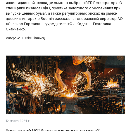
инвестиционной площадки эмитент выбрал «ВТБ Регистратор». О
специфике бизнеса СФО, практике залогового обеспечения при
выпуске ценных бумаг, а также регуляторных рисках на рынке
цессии в интервью Boomin рассказала генеральный директор АО
«Снапкор Евразия» — учредителя «ФинКода» — Екатерина
Сканченко.
Интервью
СФО Финкод
12 марта 2024 г.
Рост акций ЧКПЗ: останавливаться рано?