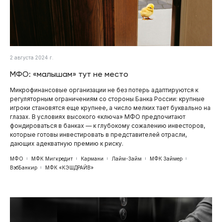
2 августа 2024 г.
МФО: «малышам» тут не место
Микрофинансовые организации не без потерь адаптируются к
регуляторным ограничениям со стороны Банка России: крупные
игроки становятся еще крупнее, а число мелких тает буквально на
глазах. В условиях высокого «ключа» МФО предпочитают
фондироваться в банках — к глубокому сожалению инвесторов,
которые готовы инвестировать в представителей отрасли,
дающих адекватную премию к риску.
МФО
МФК Мигкредит
Кармани
Лайм-Займ
МФК Займер
ВэбБанкир
МФК «КЭШДРАЙВ»