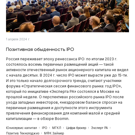
1 апреля 2024 г.
Позитивная обыденность IPO
Россия переживает эпоху ренессанса IPO: по итогам 2023 г.
состоялось восемь первичных размещений акций — такой
активности отечественный рынок акционерного капитала не видел
с начала десятых. В 2024 г. число IPO может вырасти уже до 15-ти.
И это только начало долгосрочного тренда, считают участники
форума «Стратегическая сессия финансового рынка: год IPO»,
который по инициативе «Эксперта РА» состоялся в Москве на
прошлой неделе. О перспективах российского рынка IPO после
ухода западных инвесторов, «нездоровом балансе спроса» на
первичные размещения и доступности этого инструмента
привлечения финансирования для компаний малой и средней
капитализации — в обзоре Boomin.
Юнисервис капитал
IPO
МГКЛ
Цифра брокер
Эксперт РА
Позитив Текнолоджиз
МФК Займер