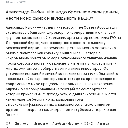
18 марта 2024 г.
Александр Рыбин: «Не надо брать все свои деньги,
нести их на рынок и вкладывать в ВДО»
Александр Рыбин — частный инвестор, член Совета Ассоциации
владельцев облигаций, директор по корпоративным финансам
крупной промышленной компании, организатор нескольких IPO на
Лондонской бирже, член экспертного совета по листингу
Московской биржи — перечислять регалии можно бесконечно…
Многие знают его как «Маньку Аблигацию» — автора с
искрометным чувством юмора одноименного телеграм-канала,
посты которого заставляют краснеть и втягивать голову в плечи
многих эмитентов и собирать сотни лайков инвесторов. Об
увлечении историей и личной коллекции старинных облигаций, о
несложившейся карьере юриста и взгляде на происходящие в
современном мире процессы, о первых попытках покорения
биржи и о сформированном на текущий момент портфеле,
который приносит 40% доходности, о деятельности АВО и о том,
как ей удается бесплатно использовать труд
высококвалифицированных специалистов, а также о многом
другом — в откровенном, искреннем и глубоком интервью для
Boomin.
ОР
Дэни колл
Интервью
Ломбард «Мастер»
ЭБИС
Легенда