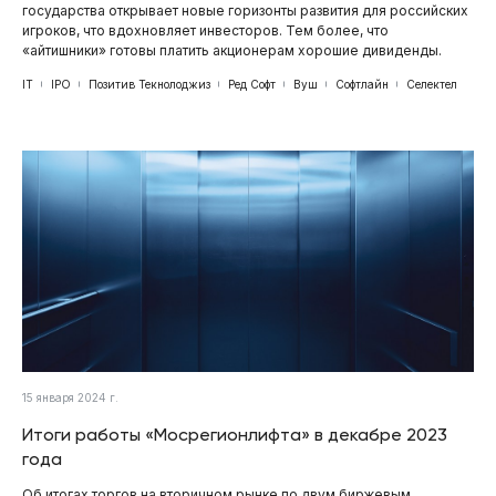
государства открывает новые горизонты развития для российских
игроков, что вдохновляет инвесторов. Тем более, что
«айтишники» готовы платить акционерам хорошие дивиденды.
IT
IPO
Позитив Текнолоджиз
Ред Софт
Вуш
Софтлайн
Селектел
15 января 2024 г.
Итоги работы «Мосрегионлифта» в декабре 2023
года
Об итогах торгов на вторичном рынке по двум биржевым