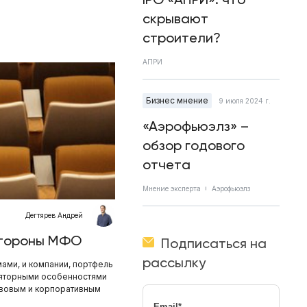
скрывают
строители?
АПРИ
Бизнес мнение
9 июля 2024 г.
«Аэрофьюэлз» –
обзор годового
отчета
Мнение эксперта
Аэрофьюэлз
Дегтярев Андрей
 стороны МФО
Подписаться на
рассылку
ами, и компании, портфель
уляторными особенностями
равовым и корпоративным
Email
*