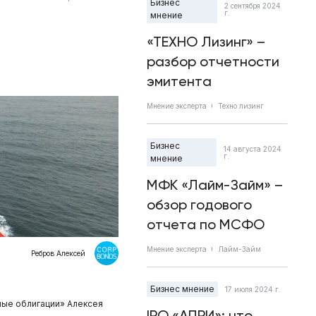
Бизнес
2 сентября 2024
г.
мнение
«ТЕХНО Лизинг» –
разбор отчетности
эмитента
Мнение эксперта
Техно лизинг
Бизнес
14 августа 2024
г.
мнение
МФК «Лайм-Займ» –
обзор годового
отчета по МСФО
Мнение эксперта
Лайм-Займ
Ребров Алексей
Бизнес мнение
17 июля 2024 г.
ные облигации» Алексея
IPO «АПРИ»: что