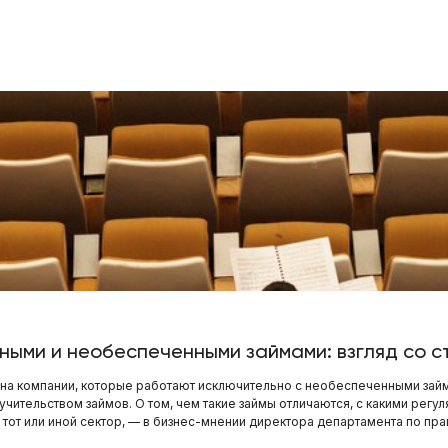
ными и необеспеченными займами: взгляд со
на компании, которые работают исключительно с необеспеченными займ
учительством займов. О том, чем такие займы отличаются, с какими рег
а тот или иной сектор, — в бизнес-мнении директора департамента по п