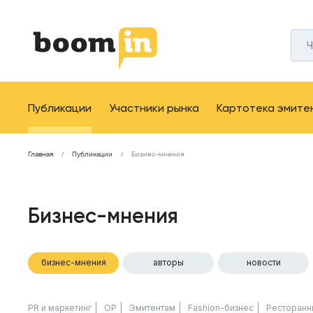
Публикации
Участники рынка
Картотека эмите
Главная
Публикации
Бизнес-мнения
Бизнес-мнения
бизнес-мнения
авторы
новости
PR и маркетинг
ОР
Эмитентам
Fashion-бизнес
Ресторанн