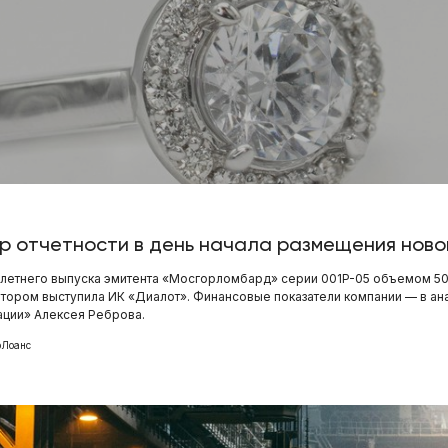
р отчетности в день начала размещения ново
илетнего выпуска эмитента «Мосгорломбард» серии 001P-05 объемом 500
тором выступила ИК «Диалот». Финансовые показатели компании — в ан
ации» Алексея Реброва.
Лоанс