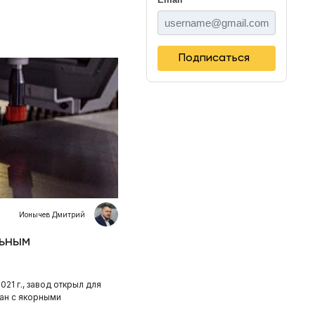
Подписаться
Ионычев Дмитрий
льным
21 г., завод открыл для
зан с якорными