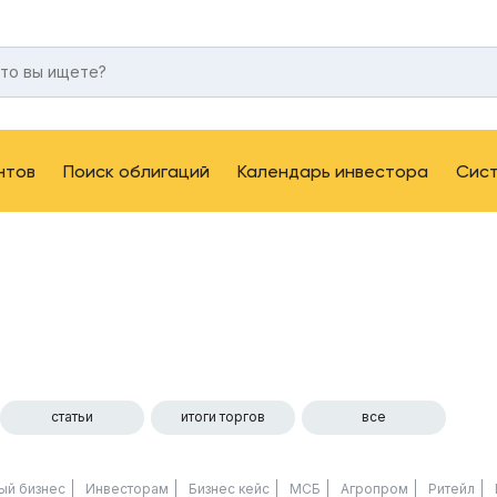
нтов
Поиск облигаций
Календарь инвестора
Сис
статьи
итоги торгов
все
ый бизнес
Инвесторам
Бизнес кейс
МСБ
Агропром
Ритейл