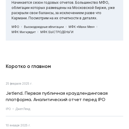
Начинается сезон годовых отчетов. Большинство МФО,
облигации которых размещены на Московской бирже, уже
раскрыли свои балансы, за исключением разве что
Кармани. Посмотрим на их отчетности в деталях.
МФО
Высокодоходные облигации
МФК «Мани Мен»
МФК Мигкредит
МФК БЫСТРОДЕНЬГИ
Коротко о главном
25 февраля 2025 г.
Jetlend. Первая публичная краудлендинговая
платформа. Аналитический отчет перед IPO
IPO
ДжетЛенд
10 января 2025 г.