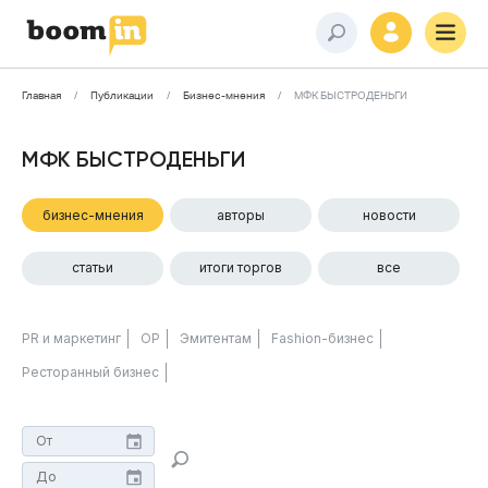
Главная
Публикации
Бизнес-мнения
МФК БЫСТРОДЕНЬГИ
МФК БЫСТРОДЕНЬГИ
бизнес-мнения
авторы
новости
статьи
итоги торгов
все
PR и маркетинг
ОР
Эмитентам
Fashion-бизнес
Ресторанный бизнес