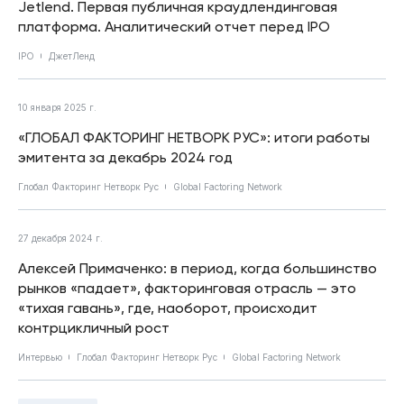
Jetlend. Первая публичная краудлендинговая
платформа. Аналитический отчет перед IPO
IPO
ДжетЛенд
10 января 2025 г.
«ГЛОБАЛ ФАКТОРИНГ НЕТВОРК РУС»: итоги работы
эмитента за декабрь 2024 год
Глобал Факторинг Нетворк Рус
Global Factoring Network
27 декабря 2024 г.
Алексей Примаченко: в период, когда большинство
рынков «падает», факторинговая отрасль — это
«тихая гавань», где, наоборот, происходит
контрцикличный рост
Интервью
Глобал Факторинг Нетворк Рус
Global Factoring Network