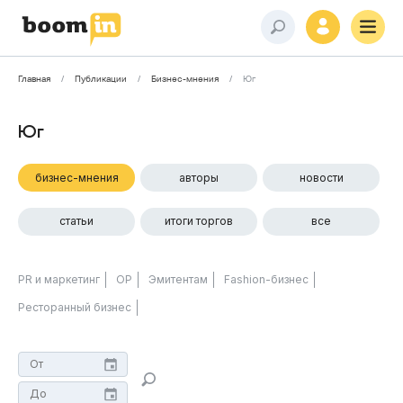
Главная
Публикации
Бизнес-мнения
Юг
Юг
бизнес-мнения
авторы
новости
статьи
итоги торгов
все
PR и маркетинг
ОР
Эмитентам
Fashion-бизнес
Ресторанный бизнес