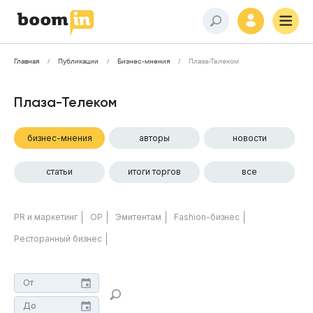
Главная
Публикации
Бизнес-мнения
Плаза-Телеком
Плаза-Телеком
бизнес-мнения
авторы
новости
статьи
итоги торгов
все
PR и маркетинг
ОР
Эмитентам
Fashion-бизнес
Ресторанный бизнес