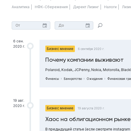
Аналитика
НФК-Сбережения
Директ Лизинг
Налоги
Лизи
6 сен.
2020 г.
Бизнес мнение
6 сентября 2020 г.
Почему компании выживают
Polaroid, Kodak, JCPenny, Nokia, Motorolla, Bl
Финансы
Банкротство
Ожидания
Финансовая гра
19 авг.
2020 г.
Бизнес мнение
19 августа 2020 г.
Хаос на облигационном рынке
В предыдущей статье (если смотрите instagram