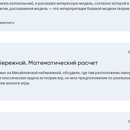
ажать колокольчик), я рассказал интересную модель, согласно которой в
ки, рассказанная модель — это интерпретация базовой модели теории х
амотность
абережной. Математический расчет
мых на Михайловской набережной, обсудили, где там расположены наил
ая классическая задача из теории игр, но мое предположение по реаль
ом аналоге игры.