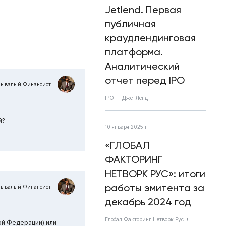
Jetlend. Первая
публичная
краудлендинговая
платформа.
Аналитический
отчет перед IPO
Бывалый Финансист
IPO
ДжетЛенд
й?
10 января 2025 г.
«ГЛОБАЛ
ФАКТОРИНГ
НЕТВОРК РУС»: итоги
работы эмитента за
Бывалый Финансист
декабрь 2024 год
Глобал Факторинг Нетворк Рус
ой Федерации) или