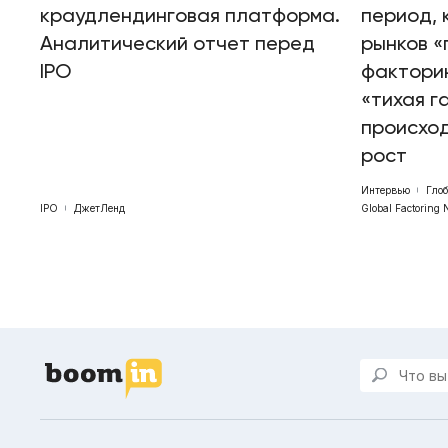
краудлендинговая платформа.
период, 
Аналитический отчет перед
рынков «
IPO
факторин
«тихая г
происхо
рост
Интервью
Гло
IPO
ДжетЛенд
Global Factoring 