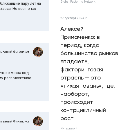
Global Factoring Network
 ближайшие пару лет на
аоса. Но все не так
27 декабря 2024 г.
Алексей
Примаченко: в
период, когда
большинство рынков
Бывалый Финансист
«падает»,
факторинговая
учшие места под
отрасль — это
ному расположению
«тихая гавань», где,
наоборот,
происходит
контрцикличный
рост
Бывалый Финансист
Интервью