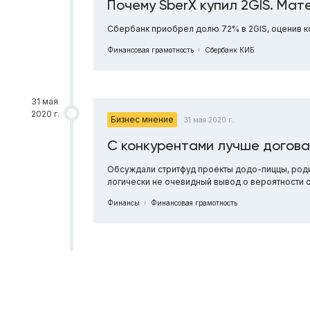
Почему SberX купил 2GIS. Ма
Сбербанк приобрел долю 72% в 2GIS, оценив к
Финансовая грамотность
Сбербанк КИБ
31 мая
2020 г.
Бизнес мнение
31 мая 2020 г.
С конкурентами лучше догов
Обсуждали стритфуд проекты додо-пиццы, роди
логически не очевидный вывод о вероятности 
Финансы
Финансовая грамотность