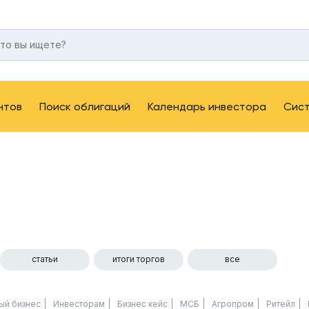
нтов
Поиск облигаций
Календарь инвестора
Сис
статьи
итоги торгов
все
ый бизнес
Инвесторам
Бизнес кейс
МСБ
Агропром
Ритейл