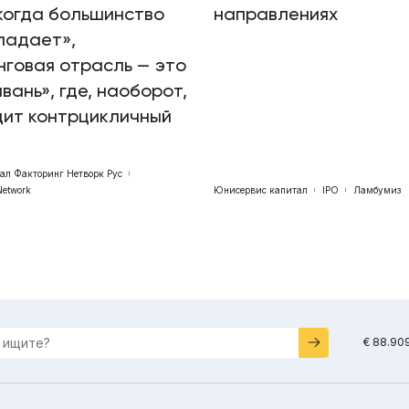
когда большинство
направлениях
падает»,
говая отрасль — это
авань», где, наоборот,
дит контрцикличный
бал Факторинг Нетворк Рус
Network
Юнисервис капитал
IPO
Ламбумиз
€ 88.90