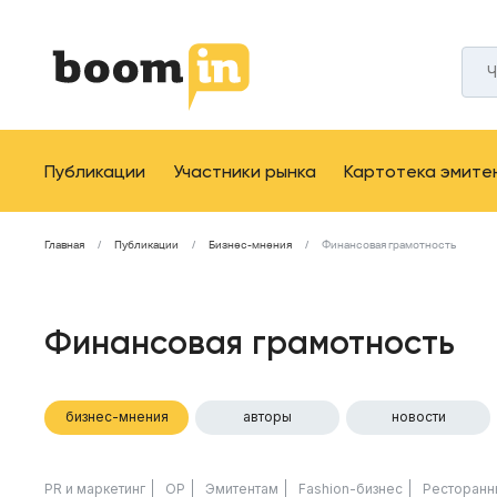
Публикации
Участники рынка
Картотека эмите
Главная
Публикации
Бизнес-мнения
Финансовая грамотность
Финансовая грамотность
бизнес-мнения
авторы
новости
PR и маркетинг
ОР
Эмитентам
Fashion-бизнес
Ресторанн