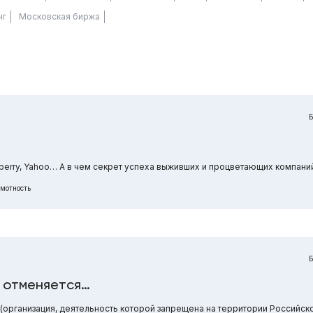
нг
Московская биржа
ackberry, Yahoo… А в чем секрет успеха выживших и процветающих компани
мотность
 отменяется…
 (организация, деятельность которой запрещена на территории Российск