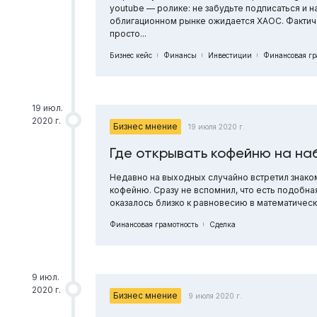
youtube — ролике: не забудьте подписаться и н
облигационном рынке ожидается ХАОС. Фактичес
просто...
Бизнес кейс
Финансы
Инвестиции
Финансовая гр
19 июл.
2020 г.
Бизнес мнение
19 июля 2020 г.
Где открывать кофейню на н
Недавно на выходных случайно встретил знако
кофейню. Сразу не вспомнил, что есть подобн
оказалось близко к равновесию в математическ
Финансовая грамотность
Сделка
9 июл.
2020 г.
Бизнес мнение
9 июля 2020 г.