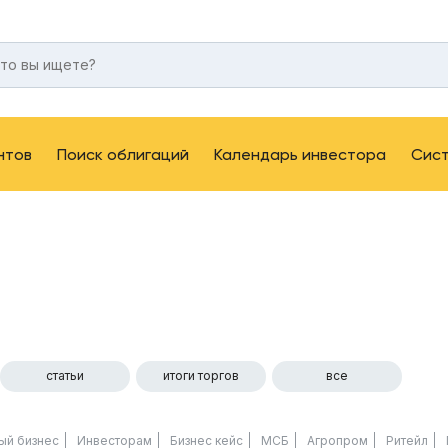
нтов
Поиск облигаций
Календарь инвестора
Сис
статьи
итоги торгов
все
ый бизнес
Инвесторам
Бизнес кейс
МСБ
Агропром
Ритейл