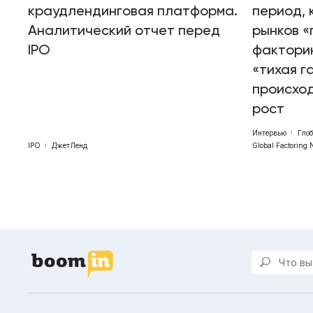
краудлендинговая платформа.
период, 
Аналитический отчет перед
рынков «
IPO
факторин
«тихая г
происхо
рост
Интервью
Гло
IPO
ДжетЛенд
Global Factoring 