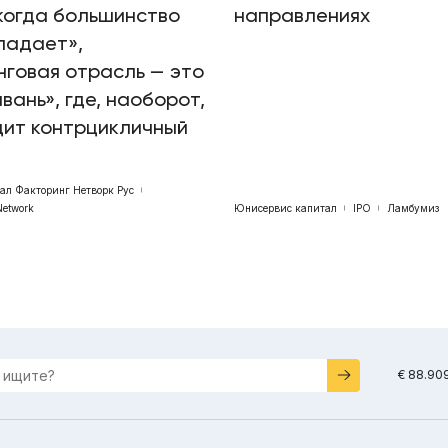
когда большинство
направлениях
падает»,
говая отрасль — это
авань», где, наоборот,
дит контрцикличный
бал Факторинг Нетворк Рус
Network
Юнисервис капитал
IPO
Ламбумиз
€ 88.90