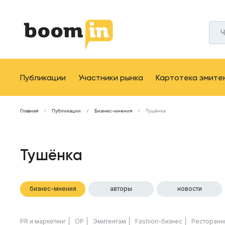
Публикации
Участники рынка
Картотека эмите
Главная
Публикации
Бизнес-мнения
Тушёнка
Тушёнка
бизнес-мнения
авторы
новости
PR и маркетинг
ОР
Эмитентам
Fashion-бизнес
Ресторанн