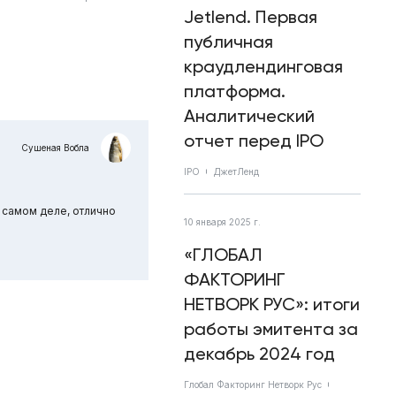
Jetlend. Первая
публичная
краудлендинговая
платформа.
Аналитический
отчет перед IPO
Сушеная Вобла
IPO
ДжетЛенд
самом деле, отлично
10 января 2025 г.
«ГЛОБАЛ
ФАКТОРИНГ
НЕТВОРК РУС»: итоги
работы эмитента за
декабрь 2024 год
Глобал Факторинг Нетворк Рус