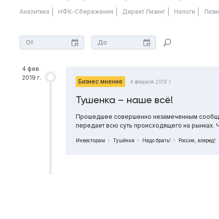
Аналитика
НФК-Сбережения
Директ Лизинг
Налоги
Лизи
4 фев.
2019 г.
Бизнес мнение
4 февраля 2019 г.
Тушенка – наше всё!
Прошедшее совершенно незамеченным сообщени
передает всю суть происходящего на рынках. Ч
Инвесторам
Тушёнка
Надо брать!
Россия, вперед!