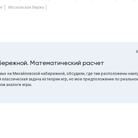
нг
Московская биржа
абережной. Математический расчет
мых на Михайловской набережной, обсудили, где там расположены наил
ая классическая задача из теории игр, но мое предположение по реаль
ом аналоге игры.