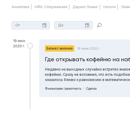
Аналитика
НФК-Сбережения
Директ Лизинг
Налоги
Лизи
19 июл.
2020 г.
Бизнес мнение
19 июля 2020 г.
Где открывать кофейню на н
Недавно на выходных случайно встретил знако
кофейню. Сразу не вспомнил, что есть подобн
оказалось близко к равновесию в математическ
Финансовая грамотность
Сделка