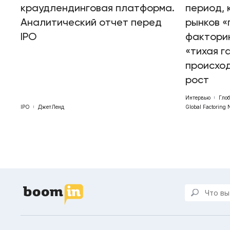
краудлендинговая платформа.
период, 
Аналитический отчет перед
рынков «
IPO
факторин
«тихая г
происхо
рост
Интервью
Гло
IPO
ДжетЛенд
Global Factoring 