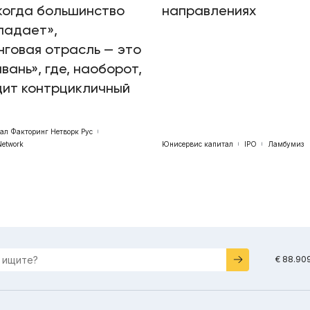
когда большинство
направлениях
падает»,
говая отрасль — это
авань», где, наоборот,
дит контрцикличный
бал Факторинг Нетворк Рус
Network
Юнисервис капитал
IPO
Ламбумиз
€ 88.90