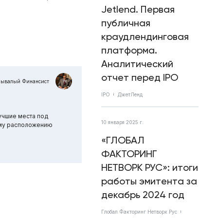
Jetlend. Первая
публичная
краудлендинговая
платформа.
Аналитический
отчет перед IPO
Бывалый Финансист
IPO
ДжетЛенд
учшие места под
10 января 2025 г.
ному расположению
«ГЛОБАЛ
ФАКТОРИНГ
НЕТВОРК РУС»: итоги
работы эмитента за
декабрь 2024 год
Глобал Факторинг Нетворк Рус