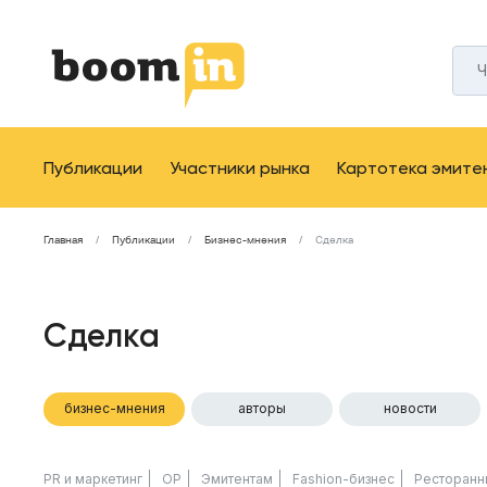
Публикации
Участники рынка
Картотека эмите
Главная
Публикации
Бизнес-мнения
Сделка
Сделка
бизнес-мнения
авторы
новости
PR и маркетинг
ОР
Эмитентам
Fashion-бизнес
Ресторанн