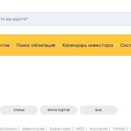
нтов
Поиск облигаций
Календарь инвестора
Сис
статьи
итоги торгов
все
ый бизнес
Инвесторам
Бизнес кейс
МСБ
Агропром
Ритейл