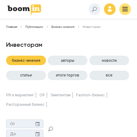
Главная
Публикации
Бизнес-мнения
Инвесторам
Инвесторам
бизнес-мнения
авторы
новости
статьи
итоги торгов
все
PR и маркетинг
ОР
Эмитентам
Fashion-бизнес
Ресторанный бизнес