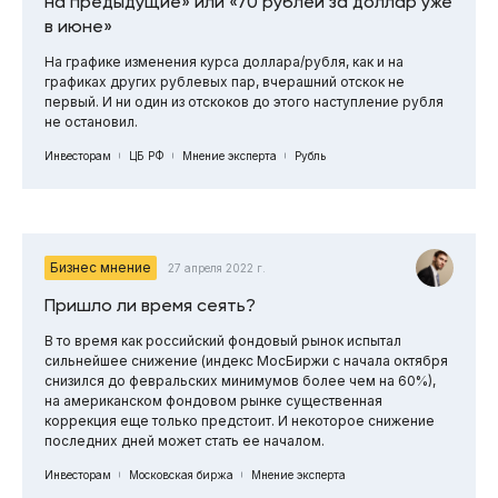
на предыдущие» или «70 рублей за доллар уже
в июне»
На графике изменения курса доллара/рубля, как и на
графиках других рублевых пар, вчерашний отскок не
первый. И ни один из отскоков до этого наступление рубля
не остановил.
Инвесторам
ЦБ РФ
Мнение эксперта
Рубль
Бизнес мнение
27 апреля 2022 г.
Пришло ли время сеять?
В то время как российский фондовый рынок испытал
сильнейшее снижение (индекс МосБиржи с начала октября
снизился до февральских минимумов более чем на 60%),
на американском фондовом рынке существенная
коррекция еще только предстоит. И некоторое снижение
последних дней может стать ее началом.
Инвесторам
Московская биржа
Мнение эксперта