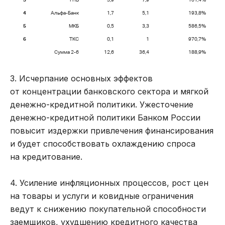
4
Альфа-Банк
1,7
5,1
193,8%
5
МКБ
0,5
3,3
586,5%
6
ТКС
0,1
1
970,7%
Сумма 2-6
12,6
36,4
188,9%
3. Исчерпание основных эффектов
от концентрации банковского сектора и мягкой
денежно-кредитной политики. Ужесточение
денежно-кредитной политики Банком России
повысит издержки привлечения финансирования
и будет способствовать охлаждению спроса
на кредитование.
4. Усиление инфляционных процессов, рост цен
на товары и услуги и ковидные ограничения
ведут к снижению покупательной способности
заемщиков, ухудшению кредитного качества