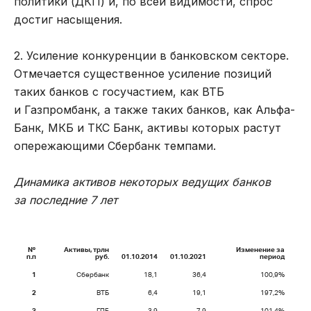
политики (ДКП) и, по всей видимости, спрос
достиг насыщения.
2. Усиление конкуренции в банковском секторе.
Отмечается существенное усиление позиций
таких банков с госучастием, как ВТБ
и Газпромбанк, а также таких банков, как Альфа-
Банк, МКБ и ТКС Банк, активы которых растут
опережающими Сбербанк темпами.
Динамика активов некоторых ведущих банков
за последние 7 лет
№
Активы, трлн
Изменение за
п.п
руб.
01.10.2014
01.10.2021
период
1
Сбербанк
18,1
36,4
100,9%
2
ВТБ
6,4
19,1
197,2%
3
ГПБ
3,9
7,9
101,4%