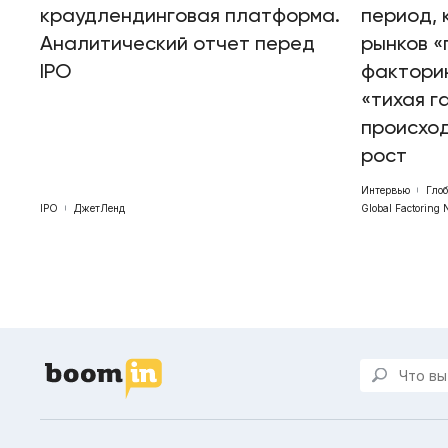
краудлендинговая платформа.
период, 
Аналитический отчет перед
рынков «
IPO
факторин
«тихая г
происхо
рост
Интервью
Гло
IPO
ДжетЛенд
Global Factoring 