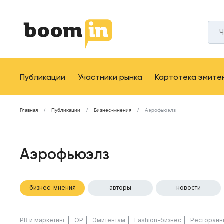
Публикации
Участники рынка
Картотека эмите
Главная
Публикации
Бизнес-мнения
Аэрофьюэлз
Аэрофьюэлз
бизнес-мнения
авторы
новости
PR и маркетинг
ОР
Эмитентам
Fashion-бизнес
Ресторанн