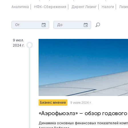
Аналитика
НФК-Сбережения
Директ Лизинг
Налоги
Лизи
9 июл.
2024 г.
Бизнес мнение
9 июля 2024 г.
«Аэрофьюэлз» – обзор годового
Динамика основных финансовых показателей компа