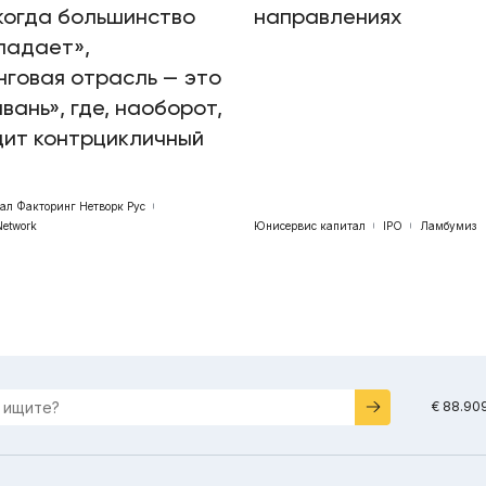
когда большинство
направлениях
падает»,
говая отрасль — это
авань», где, наоборот,
дит контрцикличный
бал Факторинг Нетворк Рус
Network
Юнисервис капитал
IPO
Ламбумиз
€ 88.90