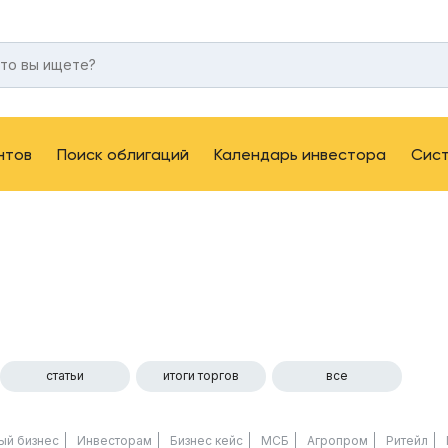
нтов
Поиск облигаций
Календарь инвестора
Сис
статьи
итоги торгов
все
ый бизнес
Инвесторам
Бизнес кейс
МСБ
Агропром
Ритейл