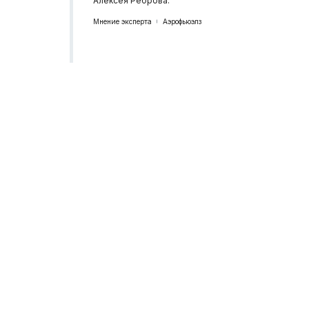
Алексея Реброва.
Мнение эксперта
Аэрофьюэлз