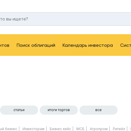
нтов
Поиск облигаций
Календарь инвестора
Сис
статьи
итоги торгов
все
ый бизнес
Инвесторам
Бизнес кейс
МСБ
Агропром
Ритейл