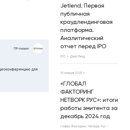
Jetlend. Первая
публичная
краудлендинговая
платформа.
Аналитический
отчет перед IPO
ПР-лизинг
IPO
ДжетЛенд
видеоконференцию для
10 января 2025 г.
«ГЛОБАЛ
ФАКТОРИНГ
НЕТВОРК РУС»: итоги
работы эмитента за
декабрь 2024 год
Глобал Факторинг Нетворк Рус