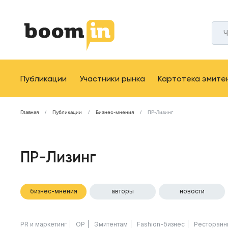
Публикации
Участники рынка
Картотека эмите
Главная
Публикации
Бизнес-мнения
ПР-Лизинг
ПР-Лизинг
бизнес-мнения
авторы
новости
PR и маркетинг
ОР
Эмитентам
Fashion-бизнес
Ресторанн