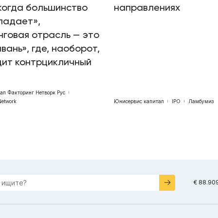
когда большинство
направлениях
падает»,
говая отрасль — это
авань», где, наоборот,
дит контрцикличный
бал Факторинг Нетворк Рус
Network
Юнисервис капитал
IPO
Ламбумиз
€ 88.90