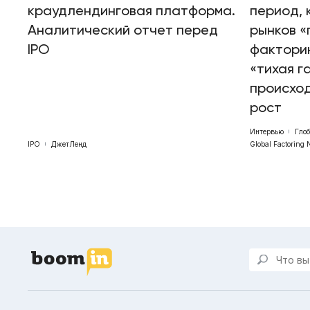
краудлендинговая платформа.
период, 
Аналитический отчет перед
рынков «
IPO
факторин
«тихая г
происхо
рост
Интервью
Гло
IPO
ДжетЛенд
Global Factoring 