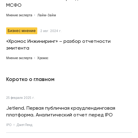
МСФО
Мнение эксперта
Лайм-Займ
Бизнес мнение
2 авг. 2024 г.
«Хромос Инжиниринг» – разбор отчетности
эмитента
Мнение эксперта
Хромос
Коротко о главном
25 февраля 2025 г.
Jetlend. Первая публичная краудлендинговая
платформа. Аналитический отчет перед IPO
IPO
ДжетЛенд