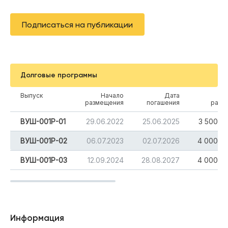
Подписаться на публикации
Долговые программы
Выпуск
Начало
Дата
размещения
погашения
разм
ВУШ-001Р-01
29.06.2022
25.06.2025
3 500 0
ВУШ-001Р-02
06.07.2023
02.07.2026
4 000 0
ВУШ-001Р-03
12.09.2024
28.08.2027
4 000 0
Информация