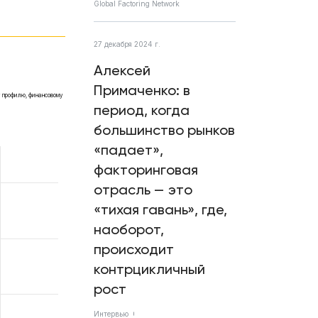
Global Factoring Network
27 декабря 2024 г.
Алексей
Примаченко: в
у профилю, финансовому
период, когда
большинство рынков
«падает»,
факторинговая
отрасль — это
«тихая гавань», где,
наоборот,
происходит
контрцикличный
рост
Интервью