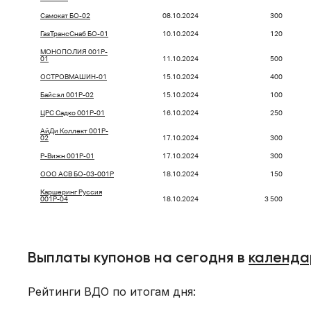
Самокат БО-02
08.10.2024
300
ГазТрансСнаб БО-01
10.10.2024
120
МОНОПОЛИЯ 001P-
01
11.10.2024
500
ОСТРОВМАШИН-01
15.10.2024
400
Байсэл 001P-02
15.10.2024
100
ЦРС Садко 001P-01
16.10.2024
250
АйДи Коллект 001P-
02
17.10.2024
300
Р-Вижн 001Р-01
17.10.2024
300
ООО АСВ БО-03-001P
18.10.2024
150
Каршеринг Руссия
001P-04
18.10.2024
3 500
Выплаты купонов на сегодня в
календа
Рейтинги ВДО по итогам дня: