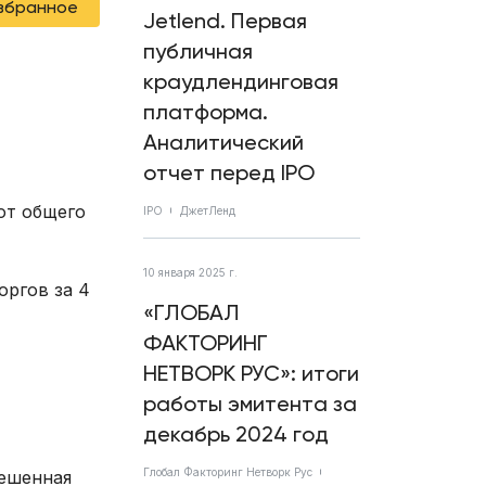
избранное
Jetlend. Первая
публичная
краудлендинговая
платформа.
Аналитический
отчет перед IPO
от общего
IPO
ДжетЛенд
10 января 2025 г.
оргов за 4
«ГЛОБАЛ
ФАКТОРИНГ
НЕТВОРК РУС»: итоги
работы эмитента за
декабрь 2024 год
Глобал Факторинг Нетворк Рус
вешенная