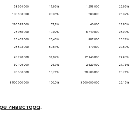
53 964 000
17,99%
1 253 000
22.99%
108 433 000
90,36%
268 000
25.37%
286 515 000
57,3%
40 000
22.80%
76 068 000
19,02%
5 740 000
25.98%
25 465 000
25,46%
987 000
26.21%
126 533 000
50,61%
1 170 000
23.63%
93 220 000
31,07%
12 140 000
24.98%
80 106 000
26,7%
2 529 000
21.75%
20 566 000
13,71%
20 566 000
25.71%
3 500 000 000
100,0%
3 500 000 000
22.15%
ре инвестора
.