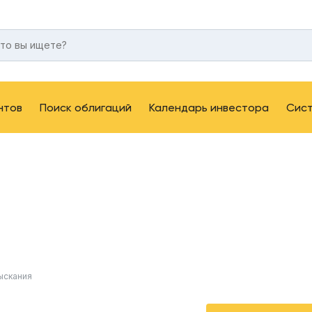
нтов
Поиск облигаций
Календарь инвестора
Сис
ыскания