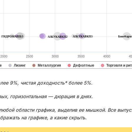
ГИДРОМАШБ3
АЗБУКАВКП3
БинФарм
АЗБУКАВКП2
2000
2500
3000
3500
4000
4
е
Лизинг
Металлургия
Дефолтные
Торговля и ри
олее 9%, чистая доходность* более 5%.
вых, горизонтальная — дюрация в днях.
любой области графика, выделив ее мышкой. Все выпус
ражать на графике, а какие скрыть.