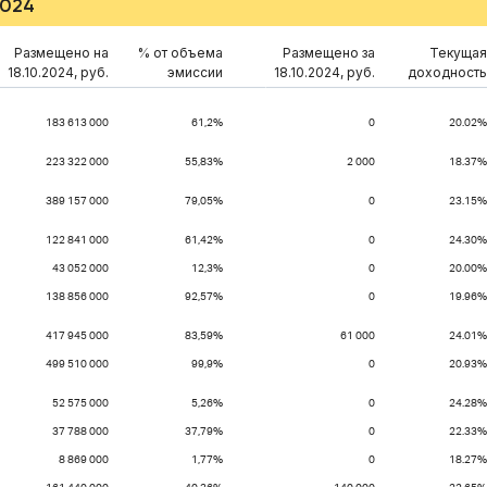
2024
Размещено на
% от объема
Размещено за
Текущая
18.10.2024, руб.
эмиссии
18.10.2024, руб.
доходность
183 613 000
61,2%
0
20.02%
223 322 000
55,83%
2 000
18.37%
389 157 000
79,05%
0
23.15%
122 841 000
61,42%
0
24.30%
43 052 000
12,3%
0
20.00%
138 856 000
92,57%
0
19.96%
417 945 000
83,59%
61 000
24.01%
499 510 000
99,9%
0
20.93%
52 575 000
5,26%
0
24.28%
37 788 000
37,79%
0
22.33%
8 869 000
1,77%
0
18.27%