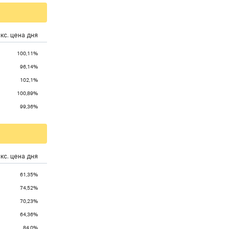
кс. цена дня
100,11%
96,14%
102,1%
100,89%
99,36%
кс. цена дня
61,35%
74,52%
70,23%
64,36%
84,0%