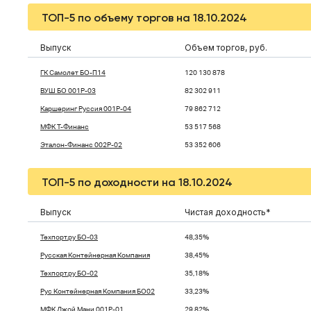
ТОП-5 по объему торгов на 18.10.2024
Выпуск
Объем торгов, руб.
ГК Самолет БО-П14
120 130 878
ВУШ БО 001P-03
82 302 911
Каршеринг Руссия 001P-04
79 862 712
МФК Т-Финанс
53 517 568
Эталон-Финанс 002Р-02
53 352 606
ТОП-5 по доходности на 18.10.2024
Выпуск
Чистая доходность*
Техпорт.ру БО-03
48,35%
Русская Контейнерная Компания
38,45%
Техпорт.ру БО-02
35,18%
Рус Контейнерная Компания БО02
33,23%
МФК Джой Мани 001P-01
29,82%