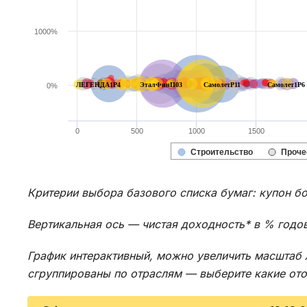
1000%
ЛЕГЕНДА1P4
ЭталФинП03
СамолетP11
Самолет1P6
0%
0
500
1000
1500
Строительство
Проче
Критерии выбора базового списка бумаг: купон б
Вертикальная ось — чистая доходность* в % годо
График интерактивный, можно увеличить масштаб 
сгруппированы по отраслям — выберите какие отоб