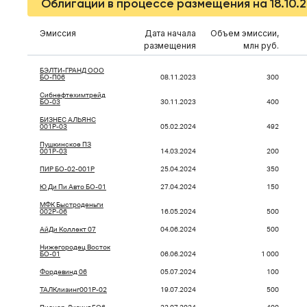
Облигации в процессе размещения на 18.10.
Эмиссия
Дата начала
Объем эмиссии,
размещения
млн руб.
БЭЛТИ-ГРАНД ООО
БО-П06
08.11.2023
300
Сибнефтехимтрейд
БО-03
30.11.2023
400
БИЗНЕС АЛЬЯНС
001P-03
05.02.2024
492
Пушкинское ПЗ
001Р-03
14.03.2024
200
ПИР БО-02-001P
25.04.2024
350
Ю Ди Пи Авто БО-01
27.04.2024
150
МФК Быстроденьги
002Р-06
16.05.2024
500
АйДи Коллект 07
04.06.2024
500
Нижегородец Восток
БО-01
06.06.2024
1 000
Фордевинд 06
05.07.2024
100
ТАЛКлизинг001P-02
19.07.2024
500