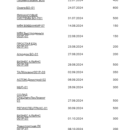
Пионер-Лизинг БО6
22.07.2024
400
Омега БО-01
24.07.2024
600
ФИНАНСОВЫЕ
СИСТЕМЫ БО-П01
31.07.2024
500
МФК ВЭББАНКИР 07
14.08.2024
150
МФК Быстроденьги
002Р-07
22.08.2024
150
ПРОСТАЯ ЕДА
001Р-01
23.08.2024
200
Агродом БО-01
27.08.2024
200
БИЗНЕС АЛЬЯНС
001P-06
29.08.2024
500
ТАЛКлизинг001P-03
02.09.2024
350
АСПЭК-Домстрой 02
06.09.2024
300
МЦП-01
26.09.2024
300
СОЛИД
СпецАвтоТехЛизинг
01
27.09.2024
500
РЕГИНСПЕЦТРАНС-01
30.09.2024
500
БИЗНЕС АЛЬЯНС
001P-07
01.10.2024
300
Транспортная ЛК
001P-01
08.10.2024
200