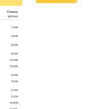
Размер
купона
17.0%
18.0%
23.0%
20.0%
18.75%
18.25%
24.0%
19.0%
21.0%
22.0%
18.25%