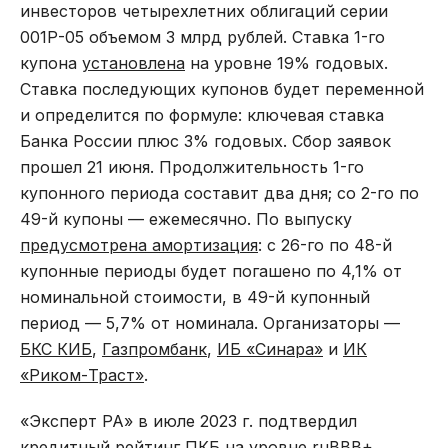
инвесторов четырехлетних облигаций серии
001Р-05 объемом 3 млрд рублей. Ставка 1-го
купона
установлена
на уровне 19% годовых.
Ставка последующих купонов будет переменной
и определится по формуле: ключевая ставка
Банка России плюс 3% годовых. Сбор заявок
прошел 21 июня. Продолжительность 1-го
купонного периода составит два дня; со 2-го по
49-й купоны — ежемесячно. По выпуску
предусмотрена амортизация
: с 26-го по 48-й
купонные периоды будет погашено по 4,1% от
номинальной стоимости, в 49-й купонный
период — 5,7% от номинала. Организаторы —
БКС КИБ
,
Газпромбанк
,
ИБ «Синара»
и
ИК
«Риком-Траст»
.
«Эксперт РА» в июле 2023 г. подтвердил
кредитный рейтинг ПКБ на уровне ruBBB+,