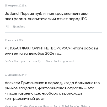
25 февраля 2025 г.
Jetlend. Первая публичная краудлендинговая
платформа. Аналитический отчет перед IPO
IPO
ДжетЛенд
10 января 2025 г.
«ГЛОБАЛ ФАКТОРИНГ НЕТВОРК РУС»: итоги работы
эмитента за декабрь 2024 год
Глобал Факторинг Нетворк Рус
Global Factoring Network
27 декабря 2024 г.
Алексей Примаченко: в период, когда большинство
рынков «падает», факторинговая отрасль — это
«тихая гавань», где, наоборот, происходит
контрцикличный рост
Интервью
Глобал Факторинг Нетворк Рус
Global Factoring Network