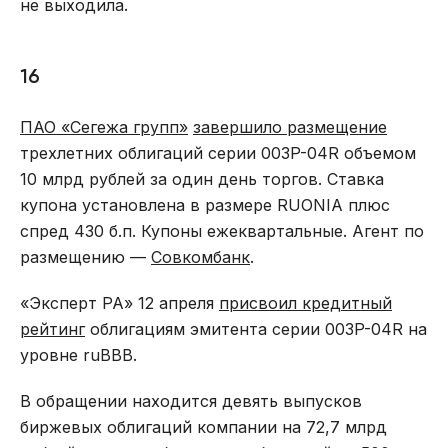
не выходила.
16
ПАО «Сегежа групп»
завершило размещение
трехлетних облигаций серии 003P-04R объемом
10 млрд рублей за один день торгов. Ставка
купона установлена в размере RUONIA плюс
спред 430 б.п. Купоны ежеквартальные. Агент по
размещению —
Совкомбанк
.
«Эксперт РА» 12 апреля
присвоил кредитный
рейтинг
облигациям эмитента серии 003P-04R на
уровне ruВВВ.
В обращении находится девять выпусков
биржевых облигаций компании на 72,7 млрд