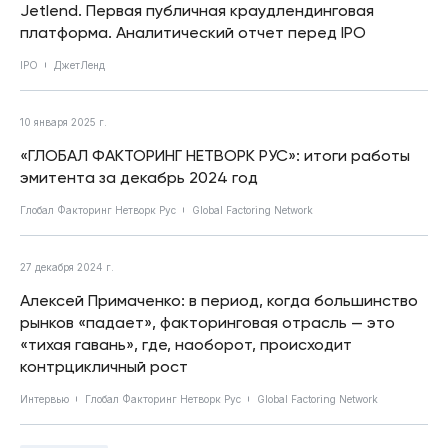
Jetlend. Первая публичная краудлендинговая
платформа. Аналитический отчет перед IPO
IPO
ДжетЛенд
10 января 2025 г.
«ГЛОБАЛ ФАКТОРИНГ НЕТВОРК РУС»: итоги работы
эмитента за декабрь 2024 год
Глобал Факторинг Нетворк Рус
Global Factoring Network
27 декабря 2024 г.
Алексей Примаченко: в период, когда большинство
рынков «падает», факторинговая отрасль — это
«тихая гавань», где, наоборот, происходит
контрцикличный рост
Интервью
Глобал Факторинг Нетворк Рус
Global Factoring Network