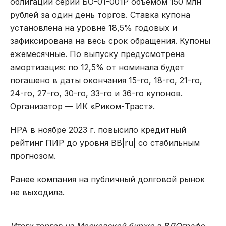
облигаций серии БО-01-001P объемом 150 млн
рублей за один день торгов. Ставка купона
установлена на уровне 18,5% годовых и
зафиксирована на весь срок обращения. Купоны
ежемесячные. По выпуску предусмотрена
амортизация: по 12,5% от номинала будет
погашено в даты окончания 15-го, 18-го, 21-го,
24-го, 27-го, 30-го, 33-го и 36-го купонов.
Организатор —
ИК «Риком-Траст»
.
НРА в ноябре 2023 г. повысило кредитный
рейтинг ПИР до уровня ВB|ru| со стабильным
прогнозом.
Ранее компания на публичный долговой рынок
не выходила.
Итоги торгов на Московской бирже в
ВДОграфе
.