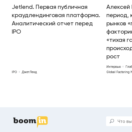
Jetlend. Первая публичная
Алексей 
краудлендинговая платформа.
период, 
Аналитический отчет перед
рынков «
IPO
факторин
«тихая г
происхо
рост
Интервью
Гло
IPO
ДжетЛенд
Global Factoring 