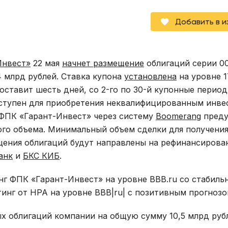
Добавить в 
Инвест»
22 мая
начнет размещение
облигаций серии 0
4 млрд рублей. Ставка купона
установлена
на уровне 
оставит шесть дней, со 2-го по 30-й купонные перио
ступен для приобретения неквалифицированным инве
 ФПК «Гарант-Инвест» через систему
Boomerang
преду
ого объема. Минимальный объем сделки для получени
мещения облигаций будут направлены на рефинансирова
анк
и
БКС КИБ
.
нг ФПК «Гарант-Инвест» на уровне BBB.ru со стабиль
инг от НРА на уровне ВВВ|ru| с позитивным прогнозо
х облигаций компании на общую сумму 10,5 млрд руб