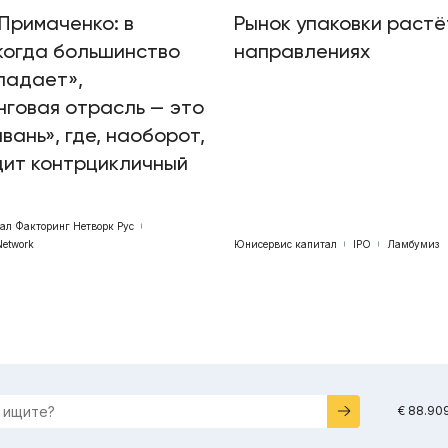
Примаченко: в
Рынок упаковки растё
когда большинство
направлениях
падает»,
говая отрасль — это
авань», где, наоборот,
дит контрцикличный
бал Факторинг Нетворк Рус
Network
Юнисервис капитал
IPO
Ламбумиз
€ 88.90