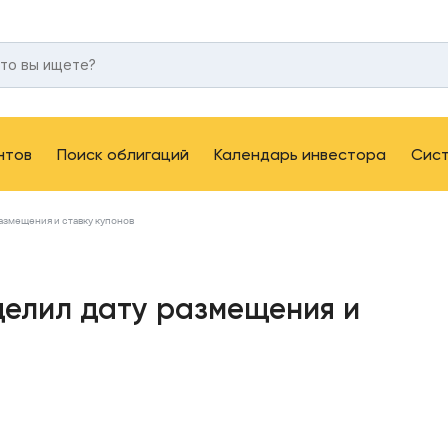
нтов
Поиск облигаций
Календарь инвестора
Сис
азмещения и ставку купонов
делил дату размещения и