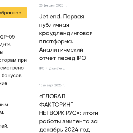
25 февраля 2025 г.
избранное
Jetlend. Первая
публичная
краудлендинговая
02Р-09
платформа.
17,6%
Аналитический
ды
отчет перед IPO
сторам при
смотрено
IPO
ДжетЛенд
я бонусов
ние
10 января 2025 г.
«ГЛОБАЛ
ФАКТОРИНГ
ным
м.
НЕТВОРК РУС»: итоги
работы эмитента за
лей.
декабрь 2024 год