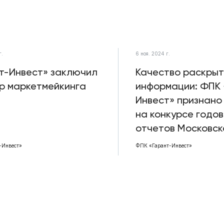
г.
6 ноя. 2024 г.
т-Инвест» заключил
Качество раскрыт
р маркетмейкинга
информации: ФПК 
Инвест» признано
на конкурсе годо
отчетов Московск
-Инвест»
ФПК «Гарант-Инвест»