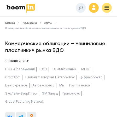
Главная
Публикации
Статьи
Коммерческие облигации — «виниловые пластинки» рынка ВДО
Коммерческие облигации — «виниловые
пластинки» рынка ВДО
13 июня 2023 г.
НФК-Сбережения
ВДО
ТД «Мясничий»
МГКЛ
GrottBjörn
Глобал Факторинг Нетворк Рус
Цифра брокер
Центр-резерв
Автоэкспресс
Мы
Группа Астон
ЭкоЛайн-ВторПласт
ЭМ Запад
Гранолюкс
Global Factoring Network