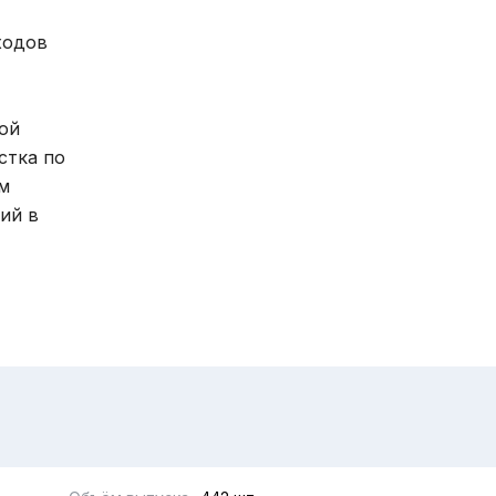
ходов
ой
стка по
м
ий в