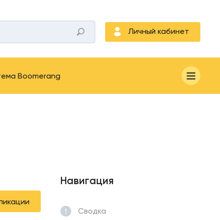
Личный кабинет
тема Boomerang
Навигация
ликации
Сводка