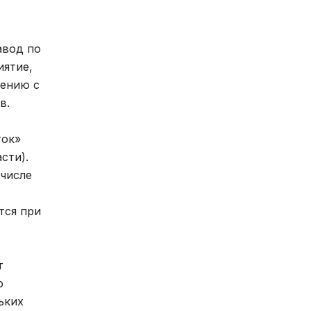
авод по
иятие,
щению с
в.
ток»
сти).
 числе
тся при
т
о
ьких