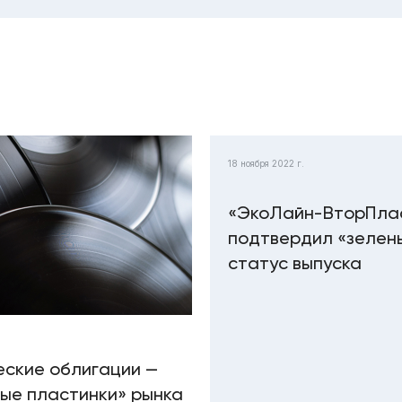
18 ноября 2022 г.
«ЭкоЛайн-ВторПла
подтвердил «зелен
статус выпуска
еские облигации —
ые пластинки» рынка