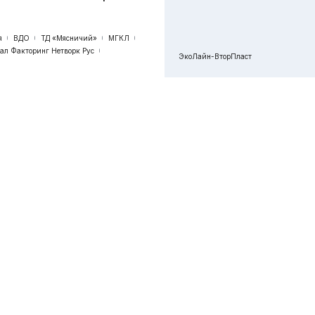
я
ВДО
ТД «Мясничий»
МГКЛ
бал Факторинг Нетворк Рус
ЭкоЛайн-ВторПласт