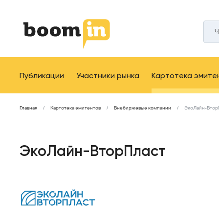
Публикации
Участники рынка
Картотека эмите
Главная
Картотека эмитентов
Внебиржевые компании
ЭкоЛайн-Втор
ЭкоЛайн-ВторПласт