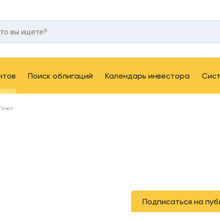
нтов
Поиск облигаций
Календарь инвестора
Сис
Пласт
Подписаться на пуб