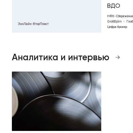
ВДО
НФК-Сбережени
GrottBjörn
Гло
ЭкоЛайн-ВторПласт
Цифра брокер
Аналитика и интервью