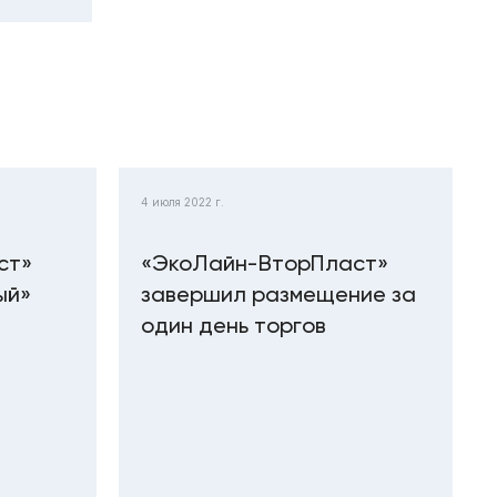
4 июля 2022 г.
ст»
«ЭкоЛайн-ВторПласт»
ый»
завершил размещение за
один день торгов