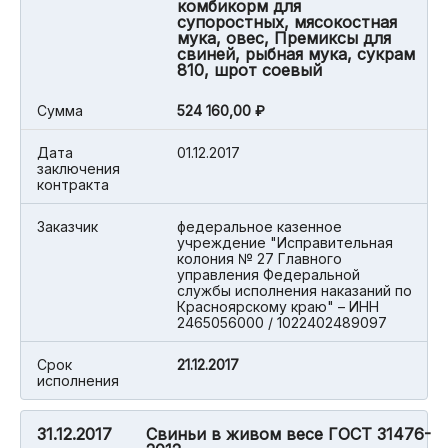
комбикорм для
супоростных, мясокостная
мука, овес, Премиксы для
свиней, рыбная мука, сукрам
810, шрот соевый
Cумма
524 160,00 ₽
Дата
01.12.2017
заключения
контракта
Заказчик
федеральное казенное
учреждение "Исправительная
колония № 27 Главного
управления Федеральной
службы исполнения наказаний по
Красноярскому краю" – ИНН
2465056000 / 1022402489097
Срок
21.12.2017
исполнения
31.12.2017
Свиньи в живом весе ГОСТ 31476-