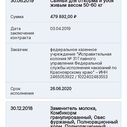
30.06.2019
Свиньи для откорма и убоя
живым весом 50-60 кг
Cумма
479 892,00 ₽
Дата
03.04.2019
заключения
контракта
Заказчик
федеральное казенное
учреждение "Исправительная
колония № 31 Главного
управления Федеральной
службы исполнения наказаний по
Красноярскому краю" – ИНН
2465053922 / 1022402483553
Срок
26.06.2020
исполнения
30.12.2018
Заменитель молока,
Комбикорм
гранулированный, Овес
фуржаный, Полнорационный
корм, Полнорационный