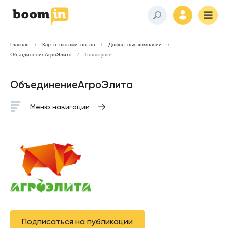
Главная
Картотека эмитентов
Дефолтные компании
ОбъединениеАгроЭлита
Госзакупки
ОбъединениеАгроЭлита
Меню навигации
Подписаться на публикации