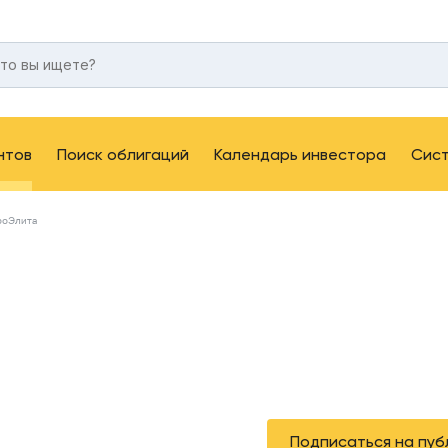
нтов
Поиск облигаций
Календарь инвестора
Сис
роЭлита
Подписаться на пуб