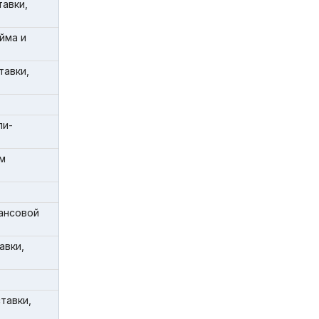
авки,
йма и
тавки,
ли-
м
ансовой
авки,
тавки,