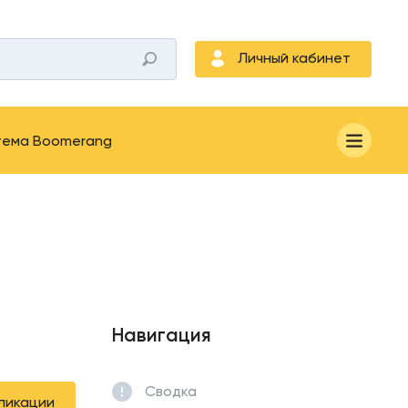
Личный кабинет
тема Boomerang
Навигация
Сводка
ликации