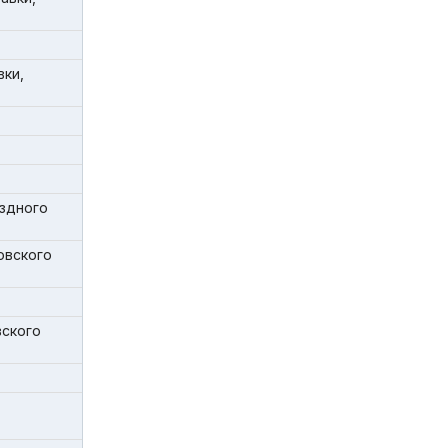
вки,
здного
овского
вского