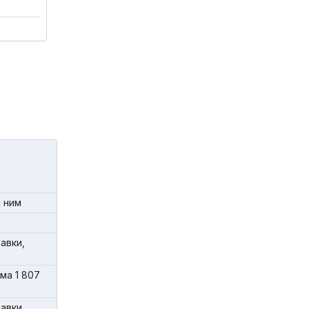
 ним
авки,
ма 1 807
авки,