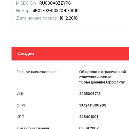
MISEX ISIN
RU000A0ZZYP6
Номер
4B02-02-00320-R-001P
Дата начала торгов
18.12.2018
Сводка
Полное наименование
Общество с ограниченной
ответственностью
"ОбъединениеАгроЭлита"
ИНН
2435005713
ОГРН
1072411000969
КПП
246401001
Дата образования
05.09.2007