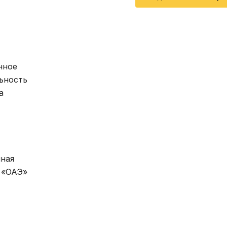
нное
ьность
а
нная
 «ОАЭ»