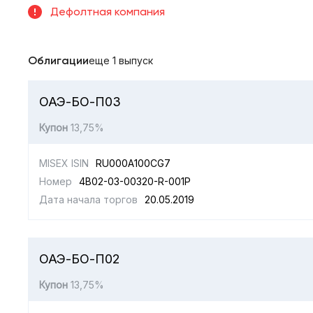
Дефолтная компания
Облигации
еще 1 выпуск
ОАЭ-БО-П03
Купон
13,75%
MISEX ISIN
RU000A100CG7
Номер
4B02-03-00320-R-001P
Дата начала торгов
20.05.2019
ОАЭ-БО-П02
Купон
13,75%