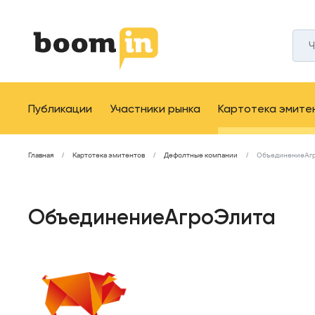
Публикации
Участники рынка
Картотека эмите
Главная
Картотека эмитентов
Дефолтные компании
ОбъединениеАг
ОбъединениеАгроЭлита