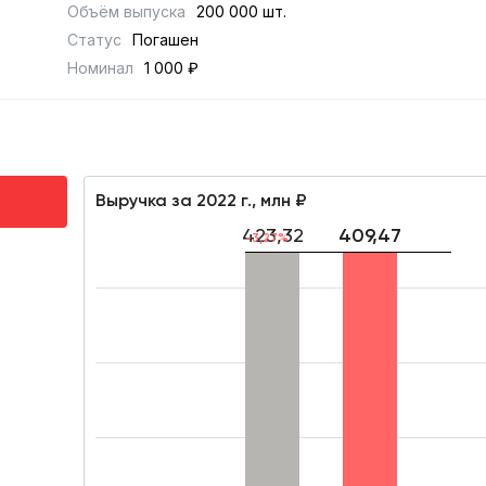
Объём выпуска
200 000 шт.
Статус
Погашен
Номинал
1 000 ₽
Выручка за 2022 г., млн ₽
423,32
409,47
-3,27%