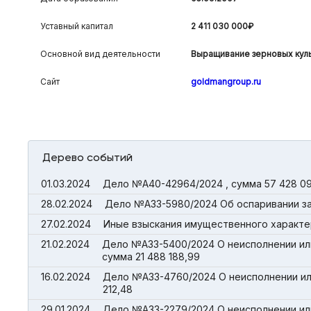
Уставный капитал
2 411 030 000₽
Основной вид деятельности
Выращивание зерновых кул
Сайт
goldmangroup.ru
Дерево событий
01.03.2024
Дело №А40-42964/2024 , сумма 57 428 0
28.02.2024
Дело №А33-5980/2024 Об оспаривании за
27.02.2024
Иные взыскания имущественного характер
21.02.2024
Дело №А33-5400/2024 О неисполнении ил
сумма 21 488 188,99
16.02.2024
Дело №А33-4760/2024 О неисполнении ил
212,48
29.01.2024
Дело №А33-2279/2024 О неисполнении ил