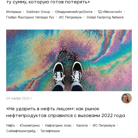
ту сумму, которую готов потерять»
Интервью
Goldman Group
ОбъединениеАгроЭлита
ТД «Мясничий»
Глобал Факторинг Нетворк Рус
ИС Петролеум
Global Factoring Network
24 ноября 2022 г.
«Не ударить в нефть лицом»: как рынок
нефтепродуктов справился с вызовами 2022 года
Нефть
Юниметрикс
Нафтатранс плюс
Калита
ИС Петролеум
Сибнефтехимтрейд
Татнефтехим