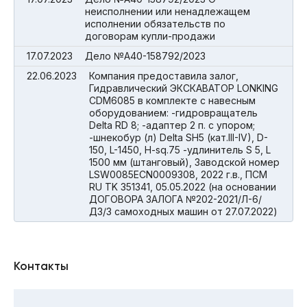
неисполнении или ненадлежащем
исполнении обязательств по
договорам купли-продажи
17.07.2023
Дело №А40-158792/2023
22.06.2023
Компания предоставила залог,
Гидравлический ЭКСКАВАТОР LONKING
СDM6085 в комплекте с навесным
оборудованием: -гидровращатель
Delta RD 8; -адаптер 2 п. с упором;
-шнекобур (л) Delta SH5 (кат.III-IV), D-
150, L-1450, H-sq.75 -удлинитель S 5, L
1500 мм (штанговый), Заводской номер
LSW0085ECN0009308, 2022 г.в., ПСМ
RU TK 351341, 05.05.2022 (на основании
ДОГОВОРА ЗАЛОГА №202-2021/Л-6/
ДЗ/3 самоходных машин от 27.07.2022)
Контакты