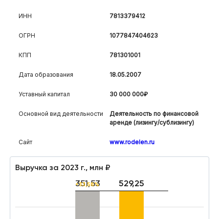
ИНН
7813379412
ОГРН
1077847404623
КПП
781301001
Дата образования
18.05.2007
Уставный капитал
30 000 000₽
Основной вид деятельности
Деятельность по финансовой
аренде (лизингу/сублизингу)
Сайт
www.rodelen.ru
Выручка за 2023 г., млн ₽
351,53
529,25
+33,58%