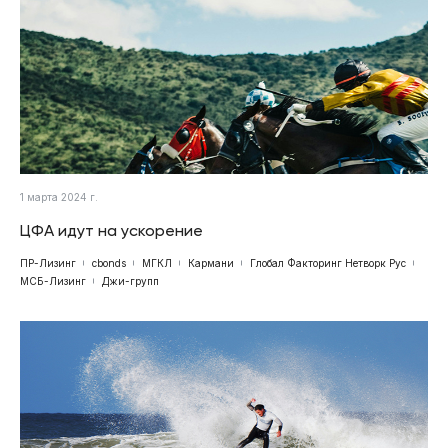
1 марта 2024 г.
ЦФА идут на ускорение
ПР-Лизинг
cbonds
МГКЛ
Кармани
Глобал Факторинг Нетворк Рус
МСБ-Лизинг
Джи-групп