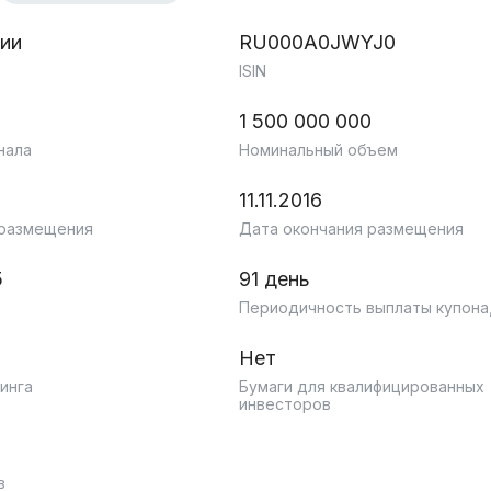
ии
RU000A0JWYJ0
ISIN
1 500 000 000
нала
Номинальный объем
11.11.2016
 размещения
Дата окончания размещения
5
91 день
Периодичность выплаты купона
Нет
инга
Бумаги для квалифицированных
инвесторов
в