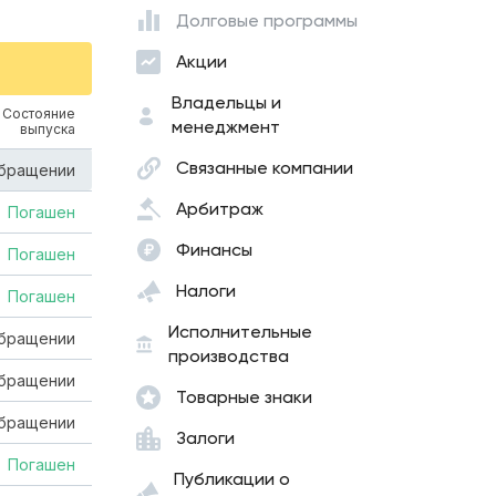
Долговые программы
Акции
Владельцы и
Состояние
менеджмент
выпуска
Связанные компании
обращении
Арбитраж
Погашен
Финансы
Погашен
Налоги
Погашен
Исполнительные
обращении
производства
обращении
Товарные знаки
обращении
Залоги
Погашен
Публикации о