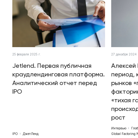
25 февраля 2025 г.
27 декабря 2024 
Jetlend. Первая публичная
Алексей 
краудлендинговая платформа.
период, 
Аналитический отчет перед
рынков «
IPO
факторин
«тихая г
происхо
рост
Интервью
Гло
IPO
ДжетЛенд
Global Factoring 