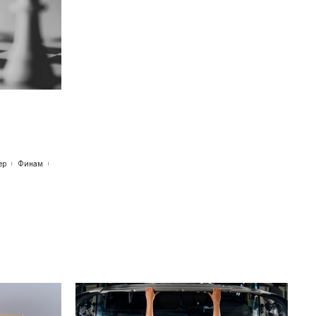
ер
Финам