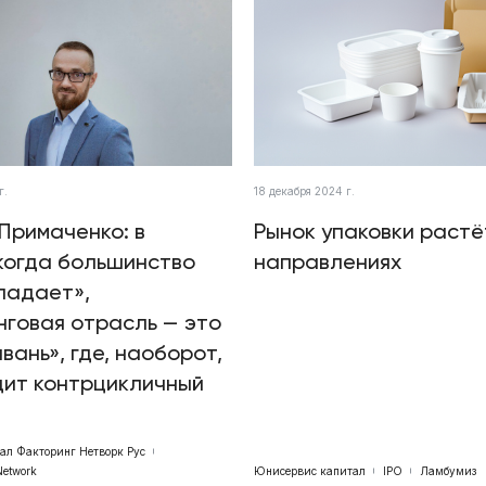
г.
18 декабря 2024 г.
Примаченко: в
Рынок упаковки растё
когда большинство
направлениях
падает»,
говая отрасль — это
авань», где, наоборот,
дит контрцикличный
бал Факторинг Нетворк Рус
Network
Юнисервис капитал
IPO
Ламбумиз