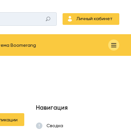
Личный кабинет
тема Boomerang
Навигация
ликации
Сводка