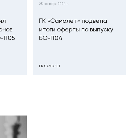
25 сентября 2024 г.
ил
ГК «Самолет» подвела
понов
итоги оферты по выпуску
О-П05
БО-П04
ГК САМОЛЕТ