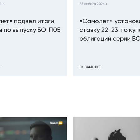
4 г.
28 октября 2024 г.
ет» подвел итоги
«Самолет» установ
 по выпуску БО-П05
ставку 22-23-го ку
облигаций серии Б
Т
ГК САМОЛЕТ