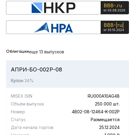
BBB-.ru
от 03.08.2026
ВBВ-|ru|
от 30.10.2024
Облигации
еще 13 выпусков
АПРИ-БО-002Р-08
Купон
34%
MISEX ISIN
RU000A10AG48
Объём выпуска
250 000 шт.
Номер
4B02-08-12464-K-002P
Статус
Размещается
Дата начала торгов
25.12.2024