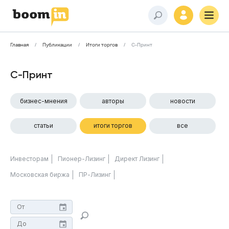
Главная
Публикации
Итоги торгов
С-Принт
С-Принт
бизнес-мнения
авторы
новости
статьи
итоги торгов
все
Инвесторам
Пионер-Лизинг
Директ Лизинг
Московская биржа
ПР-Лизинг